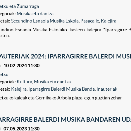
etxu eta Zumarraga
egoriak:
Musika eta dantza
ketak:
Secundino Esnaola Musika Eskola
,
Pasacalle
,
Kalejira
undino Esnaola Musika Eskolako ikasleen kalejira. “Iparragirre B
artea.
AUTERIAK 2024: IPARRAGIRRE BALERDI MU
i:
10.02.2024 11:30
etxu
egoriak:
Kultura
,
Musika eta dantza
ketak:
Kalejira
,
Iparragirre Balerdi Musika Banda
,
Inauteriak
etxuko kaleak eta Gernikako Arbola plaza, egun guztian zehar
ARRAGIRRE BALERDI MUSIKA BANDAREN UD
i:
07.05.2023 11:30