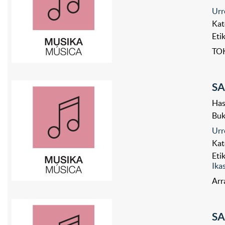
Urr
Kat
Eti
TOK
SA
Has
Bu
Urr
Kat
Eti
Ika
Arr
SA