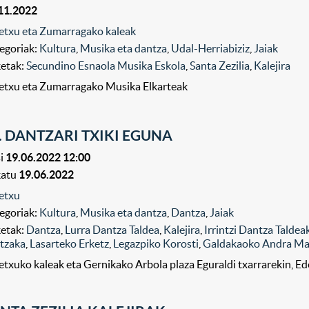
11.2022
etxu eta Zumarragako kaleak
egoriak:
Kultura
,
Musika eta dantza
,
Udal-Herriabiziz
,
Jaiak
ketak:
Secundino Esnaola Musika Eskola
,
Santa Zezilia
,
Kalejira
etxu eta Zumarragako Musika Elkarteak
. DANTZARI TXIKI EGUNA
i
19.06.2022 12:00
katu
19.06.2022
etxu
egoriak:
Kultura
,
Musika eta dantza
,
Dantza
,
Jaiak
ketak:
Dantza
,
Lurra Dantza Taldea
,
Kalejira
,
Irrintzi Dantza Taldea
tzaka
,
Lasarteko Erketz
,
Legazpiko Korosti
,
Galdakaoko Andra Ma
etxuko kaleak eta Gernikako Arbola plaza Eguraldi txarrarekin, E