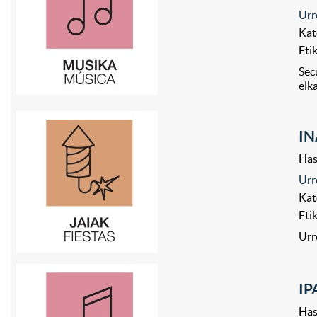
Urr
Kat
Eti
Sec
elk
IN
Has
Urr
Kat
Eti
Urr
IP
Has