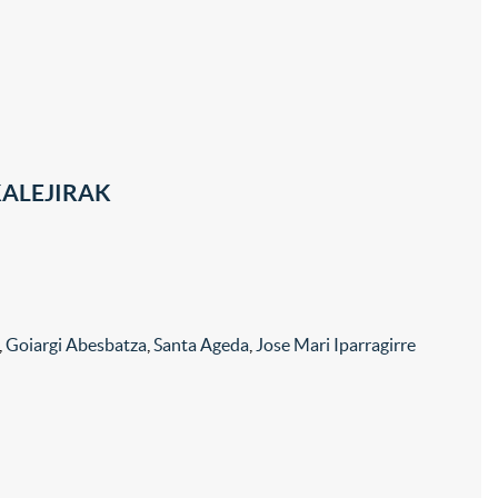
KALEJIRAK
,
Goiargi Abesbatza
,
Santa Ageda
,
Jose Mari Iparragirre