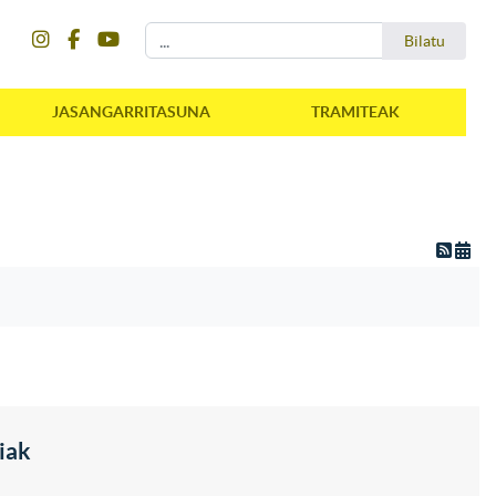
instagram
facebook
youtube
Bilatu
Bilatu
JASANGARRITASUNA
TRAMITEAK
iak