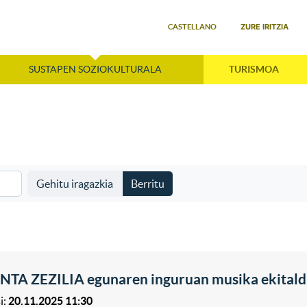
Select your language
ZURE IRITZIA
CASTELLANO
SUSTAPEN SOZIOKULTURALA
TURISMOA
Gehitu iragazkia
Berritu
NTA ZEZILIA egunaren inguruan musika ekitald
i:
20.11.2025 11:30