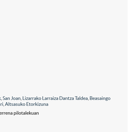
k
,
San Joan
,
Lizarrako Larraiza Dantza Taldea
,
Beasaingo
ri
,
Altsasuko Etorkizuna
derrena pilotalekuan