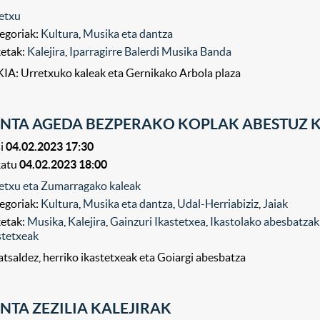
etxu
egoriak:
Kultura
,
Musika eta dantza
ketak:
Kalejira
,
Iparragirre Balerdi Musika Banda
IA: Urretxuko kaleak eta Gernikako Arbola plaza
NTA AGEDA BEZPERAKO KOPLAK ABESTUZ 
i
04.02.2023 17:30
katu
04.02.2023 18:00
etxu eta Zumarragako kaleak
egoriak:
Kultura
,
Musika eta dantza
,
Udal-Herriabiziz
,
Jaiak
ketak:
Musika
,
Kalejira
,
Gainzuri Ikastetxea
,
Ikastolako abesbatzak
stetxeak
atsaldez, herriko ikastetxeak eta Goiargi abesbatza
NTA ZEZILIA KALEJIRAK