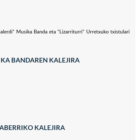
Bi
alerdi” Musika Banda eta “Lizarriturri” Urretxuko txistulari
SIKA BANDAREN KALEJIRA
ABERRIKO KALEJIRA