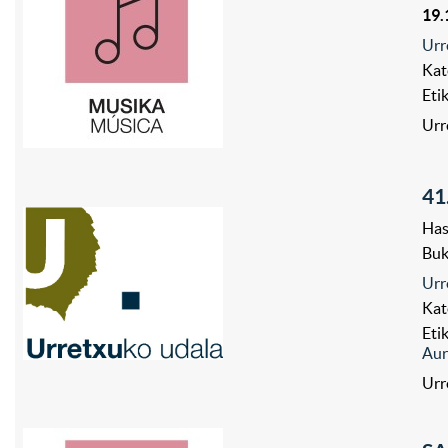
19.
Urr
Kat
Eti
Urr
41
Has
Bu
Urr
Kat
Eti
Aur
Urr