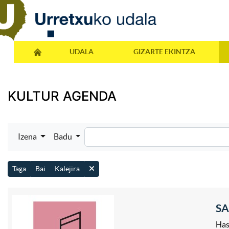
UDALA
GIZARTE EKINTZA
KULTUR AGENDA
Izena
Badu
Taga
Bai
Kalejira
SA
Has