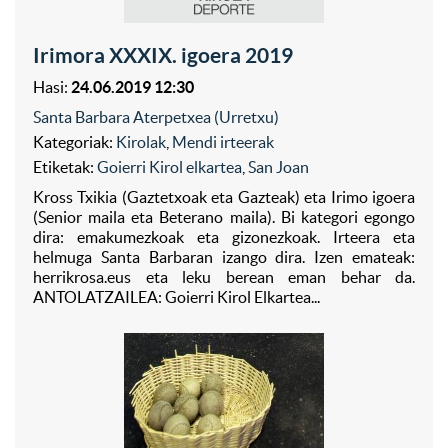
Irimora XXXIX. igoera 2019
Hasi:
24.06.2019 12:30
Santa Barbara Aterpetxea (Urretxu)
Kategoriak:
Kirolak
,
Mendi irteerak
Etiketak:
Goierri Kirol elkartea
,
San Joan
Kross Txikia (Gaztetxoak eta Gazteak) eta Irimo igoera
(Senior maila eta Beterano maila). Bi kategori egongo
dira: emakumezkoak eta gizonezkoak. Irteera eta
helmuga Santa Barbaran izango dira. Izen emateak:
herrikrosa.eus eta leku berean eman behar da.
ANTOLATZAILEA: Goierri Kirol Elkartea...