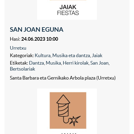
SAN JOAN EGUNA
Hasi:
24.06.2023 10:00
Urretxu
Kategoriak:
Kultura
,
Musika eta dantza
,
Jaiak
Etiketak:
Dantza
,
Musika
,
Herri kirolak
,
San Joan
,
Bertsolariak
Santa Barbara eta Gernikako Arbola plaza (Urretxu)