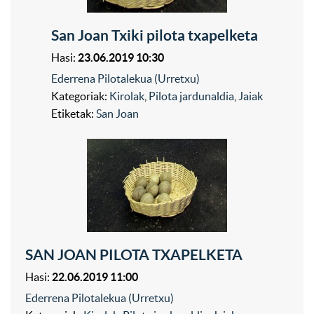
San Joan Txiki pilota txapelketa
Hasi:
23.06.2019 10:30
Ederrena Pilotalekua (Urretxu)
Kategoriak:
Kirolak
,
Pilota jardunaldia
,
Jaiak
Etiketak:
San Joan
SAN JOAN PILOTA TXAPELKETA
Hasi:
22.06.2019 11:00
Ederrena Pilotalekua (Urretxu)