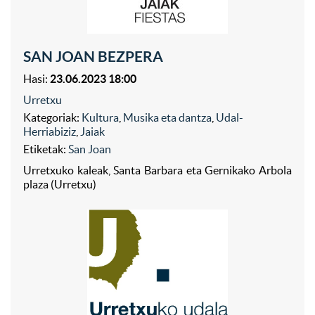
SAN JOAN BEZPERA
Hasi:
23.06.2023 18:00
Urretxu
Kategoriak:
Kultura
,
Musika eta dantza
,
Udal-
Herriabiziz
,
Jaiak
Etiketak:
San Joan
Urretxuko kaleak, Santa Barbara eta Gernikako Arbola
plaza (Urretxu)