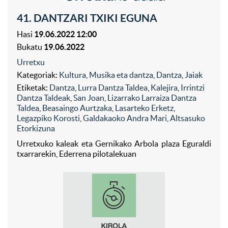
41. DANTZARI TXIKI EGUNA
Hasi
19.06.2022 12:00
Bukatu
19.06.2022
Urretxu
Kategoriak:
Kultura
,
Musika eta dantza
,
Dantza
,
Jaiak
Etiketak:
Dantza
,
Lurra Dantza Taldea
,
Kalejira
,
Irrintzi
Dantza Taldeak
,
San Joan
,
Lizarrako Larraiza Dantza
Taldea
,
Beasaingo Aurtzaka
,
Lasarteko Erketz
,
Legazpiko Korosti
,
Galdakaoko Andra Mari
,
Altsasuko
Etorkizuna
Urretxuko kaleak eta Gernikako Arbola plaza Eguraldi
txarrarekin, Ederrena pilotalekuan