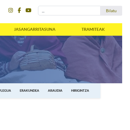
instagram
facebook
youtube
Bilatu
Bilatu
JASANGARRITASUNA
TRAMITEAK
PLEGUA
ERAKUNDEA
ARAUDIA
HIRIGINTZA