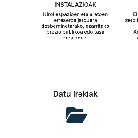
INSTALAZIOAK
Kirol espazioen eta aretoen
El
erreserba jarduera
zerbi
desberdinetarako, ezarritako
prezio publikoa edo tasa
A
ordainduz.
l
Datu Irekiak