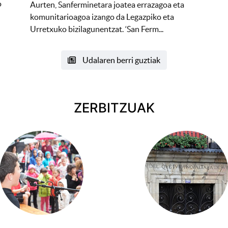
o
Aurten, Sanferminetara joatea errazagoa eta
komunitarioagoa izango da Legazpiko eta
Urretxuko bizilagunentzat. ‘San Ferm...
Udalaren berri guztiak
ZERBITZUAK