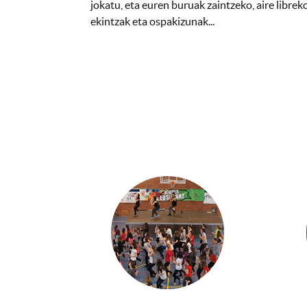
jokatu, eta euren buruak zaintzeko, aire librek
ekintzak eta ospakizunak...