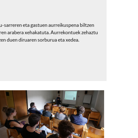
u-sarreren eta gastuen aurreikuspena biltzen
aren arabera xehakatuta. Aurrekontuek zehaztu
tzen duen diruaren sorburua eta xedea.