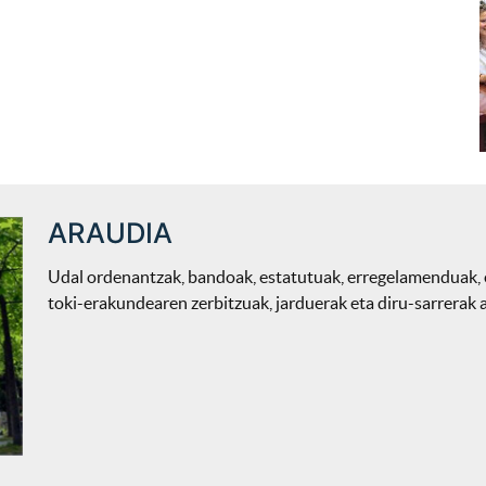
ARAUDIA
Udal ordenantzak, bandoak, estatutuak, erregelamenduak,
toki-erakundearen zerbitzuak, jarduerak eta diru-sarrerak 