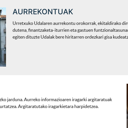
AURREKONTUAK
Urretxuko Udalaren aurrekontu orokorrak, ekitaldirako dir
dutena, finantzaketa-iturrien eta gastuen funtzionaltasun
egiten dituzte Udalak bere hiritarren ordezkari gisa kudea
uzko jarduna. Aurreko informazioaren iragarki argitaratuak
urtatzea. Argitaratutako iragarkietara harpidetzea.