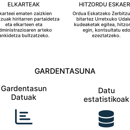
ELKARTEAK
HITZORDU ESKAE
karteei ematen zaizkien
Ordua Eskatzeko Zerbitz
tzuak hiritarren partaidetza
bitartez Urretxuko Udal
eta elkarteen eta
kudeaketak egitea, hitzo
dministrazioaren arteko
egin, kontsultatu ed
ankidetza bultzatzeko.
ezeztatzeko.
GARDENTASUNA
Gardentasun
Datu
Datuak
estatistikoak