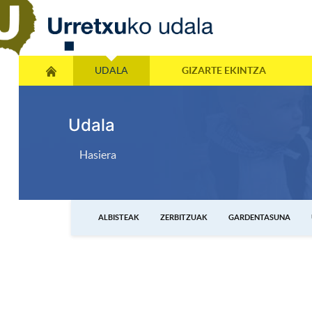
UDALA
GIZARTE EKINTZA
Udala
Hasiera
ALBISTEAK
ZERBITZUAK
GARDENTASUNA