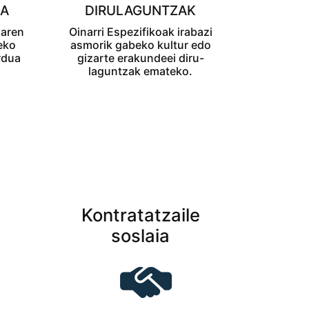
RA
DIRULAGUNTZAK
uaren
Oinarri Espezifikoak irabazi
eko
asmorik gabeko kultur edo
rdua
gizarte erakundeei diru-
o
laguntzak emateko.
Kontratatzaile
soslaia