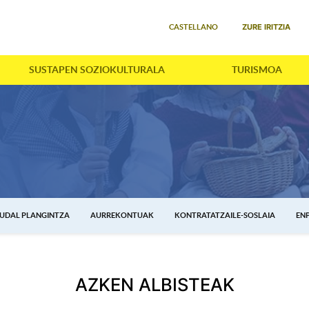
Select your language
ZURE IRITZIA
CASTELLANO
SUSTAPEN SOZIOKULTURALA
TURISMOA
UDAL PLANGINTZA
AURREKONTUAK
KONTRATATZAILE-SOSLAIA
EN
AZKEN ALBISTEAK