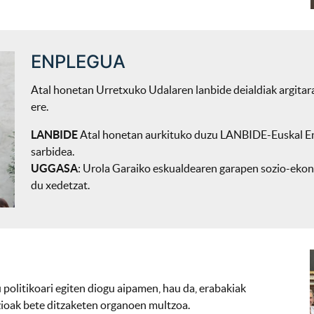
ENPLEGUA
Atal honetan Urretxuko Udalaren lanbide deialdiak argitara
ere.
LANBIDE
Atal honetan aurkituko duzu LANBIDE-Euskal Enp
sarbidea.
UGGASA
: Urola Garaiko eskualdearen garapen sozio-ekon
du xedetzat.
litikoari egiten diogu aipamen, hau da, erabakiak
zioak bete ditzaketen organoen multzoa.