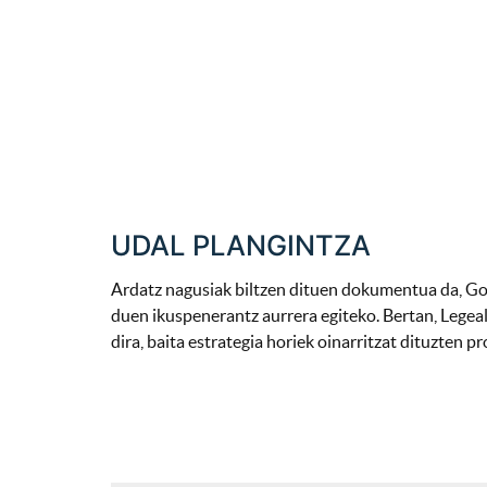
UDAL PLANGINTZA
Ardatz nagusiak biltzen dituen dokumentua da, Gob
duen ikuspenerantz aurrera egiteko. Bertan, Legeal
dira, baita estrategia horiek oinarritzat dituzten p