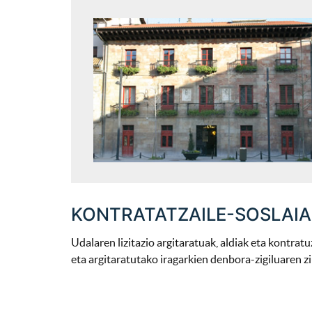
KONTRATATZAILE-SOSLAIA
Udalaren lizitazio argitaratuak, aldiak eta kontrat
eta argitaratutako iragarkien denbora-zigiluaren zi