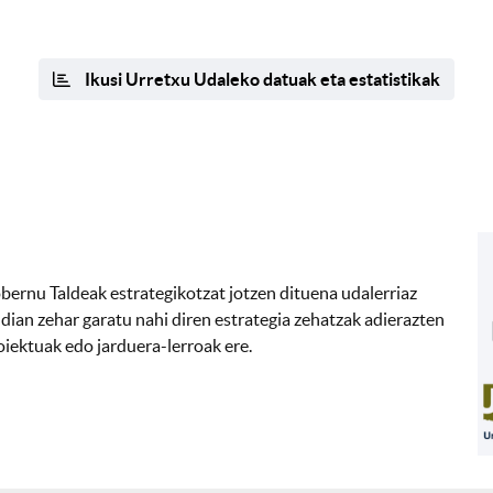
Ikusi Urretxu Udaleko datuak eta estatistikak
ernu Taldeak estrategikotzat jotzen dituena udalerriaz
dian zehar garatu nahi diren estrategia zehatzak adierazten
roiektuak edo jarduera-lerroak ere.