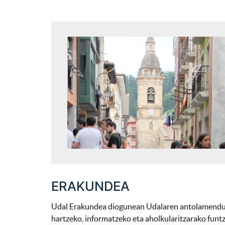
ERAKUNDEA
Udal Erakundea diogunean Udalaren antolamendu po
hartzeko, informatzeko eta aholkularitzarako funt