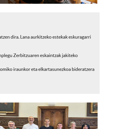
tzen dira. Lana aurkitzeko estekak eskuragarri
legu Zerbitzuaren eskaintzak jakiteko
omiko iraunkor eta elkartasunezkoa bideratzera