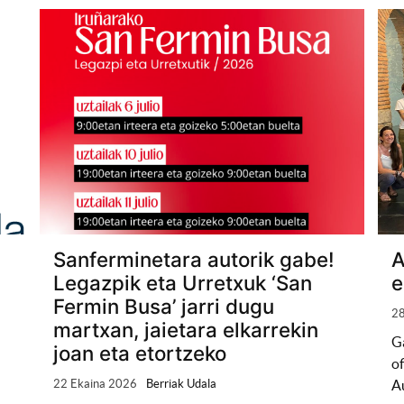
Sanferminetara autorik gabe!
A
Legazpik eta Urretxuk ‘San
e
Fermin Busa’ jarri dugu
28
martxan, jaietara elkarrekin
Ga
joan eta etortzeko
of
22 Ekaina 2026
Berriak Udala
Au