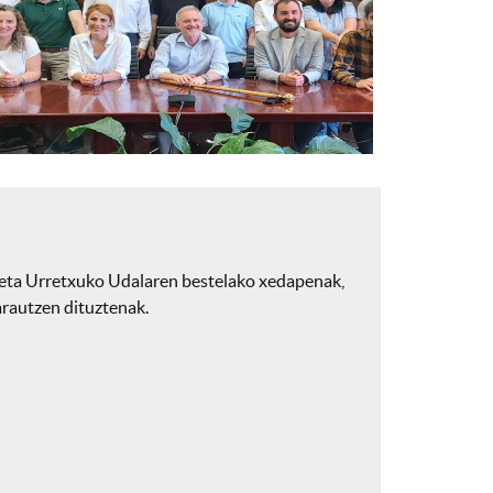
 eta Urretxuko Udalaren bestelako xedapenak,
arautzen dituztenak.