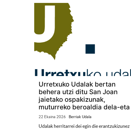
Urretxuko Udalak bertan
behera utzi ditu San Joan
jaietako ospakizunak,
muturreko beroaldia dela-eta
22 Ekaina 2026
Berriak Udala
Udalak herritarrei dei egin die erantzukizunez