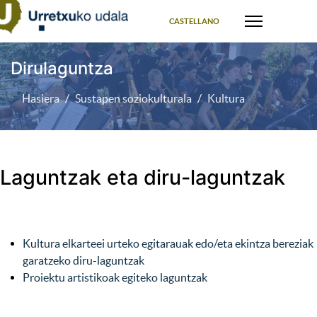
Select your language
CASTELLANO
Dirulaguntza
Hasiera
Sustapen soziokulturala
Kultura
Laguntzak eta diru-laguntzak
Kultura elkarteei urteko egitarauak edo/eta ekintza bereziak
garatzeko diru-laguntzak
Proiektu artistikoak egiteko laguntzak