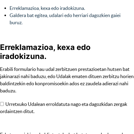
Erreklamazioa, kexa edo iradokizuna.
Galdera bat egitea, udalari edo herriari dagozkien gaiei
buruz.
Erreklamazioa, kexa edo
iradokizuna.
Erabili formulario hau udal zerbitzuen prestazioetan hutsen bat
jakinarazi nahi baduzu, edo Udalak ematen dituen zerbitzu horien
baldintzekin edo konpromisoekin ados ez zaudela adierazi nahi
baduzu.
Urretxuko Udalean erroldatuta nago eta dagozkidan zergak
ordaintzen ditut.