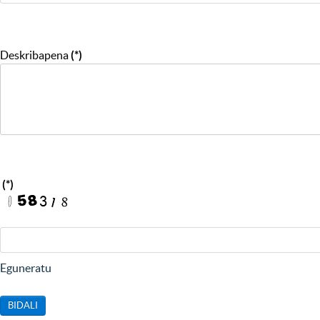
Deskribapena
(*)
(*)
Eguneratu
BIDALI