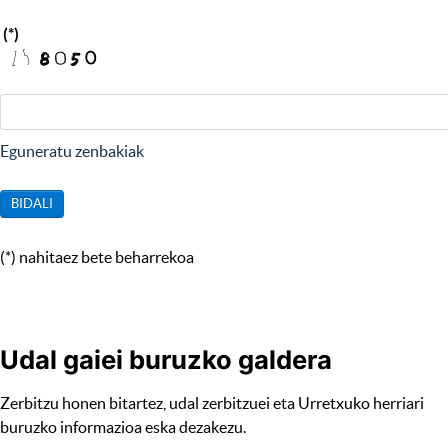
(*)
Eguneratu zenbakiak
BIDALI
(*) nahitaez bete beharrekoa
Udal gaiei buruzko galdera
Zerbitzu honen bitartez, udal zerbitzuei eta Urretxuko herriari
buruzko informazioa eska dezakezu.