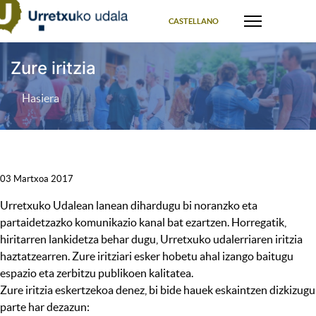
Select your language
CASTELLANO
Zure iritzia
Hasiera
03 Martxoa 2017
Urretxuko Udalean lanean dihardugu bi noranzko eta
partaidetzazko komunikazio kanal bat ezartzen. Horregatik,
hiritarren lankidetza behar dugu, Urretxuko udalerriaren iritzia
haztatzearren. Zure iritziari esker hobetu ahal izango baitugu
espazio eta zerbitzu publikoen kalitatea.
Zure iritzia eskertzekoa denez, bi bide hauek eskaintzen dizkizugu
parte har dezazun: