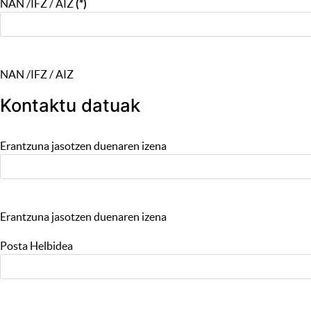
NAN /IFZ / AIZ
(*)
NAN /IFZ / AIZ
Kontaktu datuak
Erantzuna jasotzen duenaren izena
Erantzuna jasotzen duenaren izena
Posta Helbidea