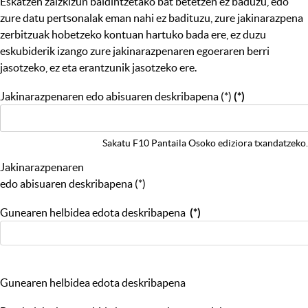
Eskatzen zaizkizun baldintzetako bat betetzen ez baduzu, edo
zure datu pertsonalak eman nahi ez badituzu, zure jakinarazpena
zerbitzuak hobetzeko kontuan hartuko bada ere, ez duzu
eskubiderik izango zure jakinarazpenaren egoeraren berri
jasotzeko, ez eta erantzunik jasotzeko ere.
Jakinarazpenaren edo abisuaren deskribapena (*)
(*)
Sakatu F10 Pantaila Osoko ediziora txandatzeko.
Jakinarazpenaren
edo abisuaren deskribapena (*)
Gunearen helbidea edota deskribapena
(*)
Gunearen helbidea edota deskribapena