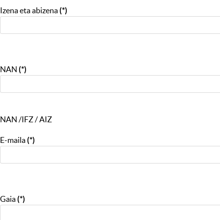
Izena eta abizena
(*)
NAN
(*)
NAN /IFZ / AIZ
E-maila
(*)
Gaia
(*)