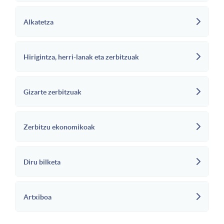
Alkatetza
Hirigintza, herri-lanak eta zerbitzuak
Gizarte zerbitzuak
Zerbitzu ekonomikoak
Diru bilketa
Artxiboa