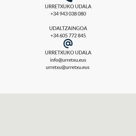
URRETXUKO UDALA
+34 943 038 080
UDALTZAINGOA
+34 605 772 845
URRETXUKO UDALA
info@urretxu.eus
u
rretxu@urretxu.eus