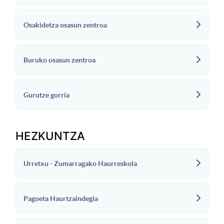
Osakidetza osasun zentroa
Buruko osasun zentroa
Gurutze gorria
HEZKUNTZA
Urretxu - Zumarragako Haurreskola
Pagoeta Haurtzaindegia