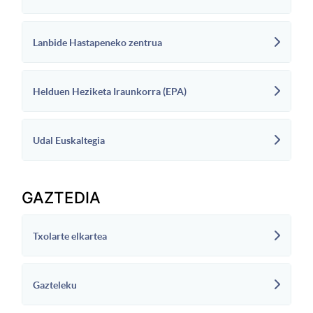
Lanbide Hastapeneko zentrua
Helduen Heziketa Iraunkorra (EPA)
Udal Euskaltegia
GAZTEDIA
Txolarte elkartea
Gazteleku