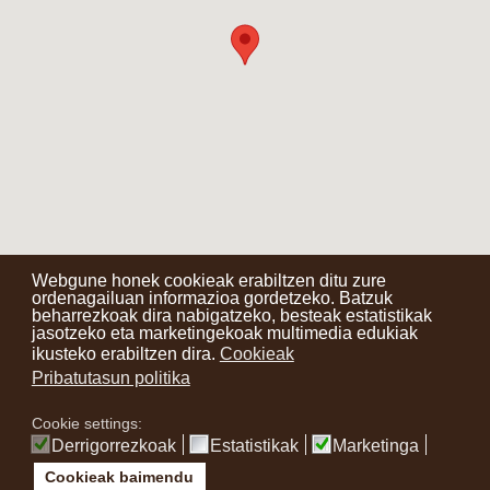
Webgune honek cookieak erabiltzen ditu zure
ordenagailuan informazioa gordetzeko. Batzuk
beharrezkoak dira nabigatzeko, besteak estatistikak
Kontaktuak
Erabilera baldintzak
Lege oharra
Berriak
jasotzeko eta marketingekoak multimedia edukiak
ikusteko erabiltzen dira.
Cookieak
Zure iritzia
Pribatutasun politika
Cookie settings:
instagram
facebook
youtube
Derrigorrezkoak
Estatistikak
Marketinga
Cookieak baimendu