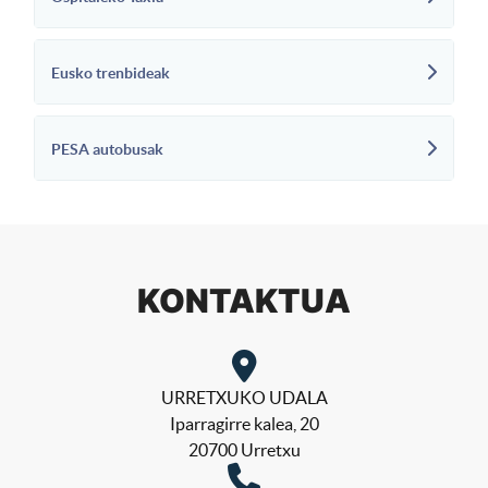
Eusko trenbideak
PESA autobusak
KONTAKTUA
URRETXUKO UDALA
Iparragirre kalea, 20
20700 Urretxu