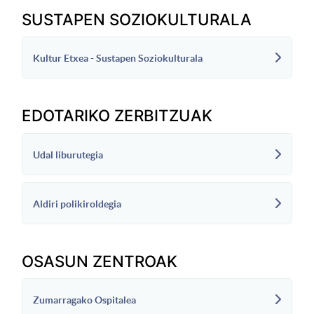
SUSTAPEN SOZIOKULTURALA
Kultur Etxea - Sustapen Soziokulturala
EDOTARIKO ZERBITZUAK
Udal liburutegia
Aldiri polikiroldegia
OSASUN ZENTROAK
Zumarragako Ospitalea