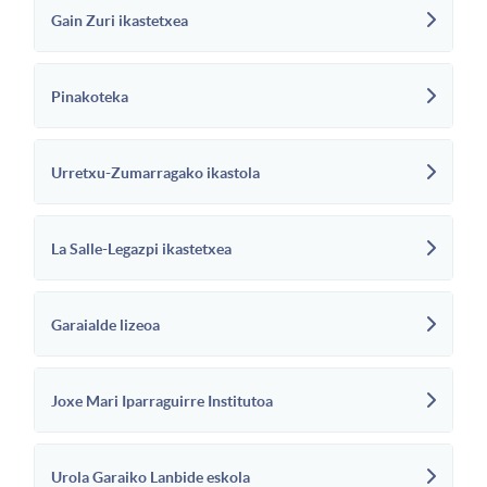
Gain Zuri ikastetxea
Pinakoteka
Urretxu-Zumarragako ikastola
La Salle-Legazpi ikastetxea
Garaialde lizeoa
Joxe Mari Iparraguirre Institutoa
Urola Garaiko Lanbide eskola