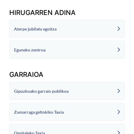
HIRUGARREN ADINA
Aterpe jubilatu egoitza
Eguneko zentroa
GARRAIOA
Gipuzkoako garraio publikoa
Zumarraga geltokiko Taxia
Ospitaleko Taxia