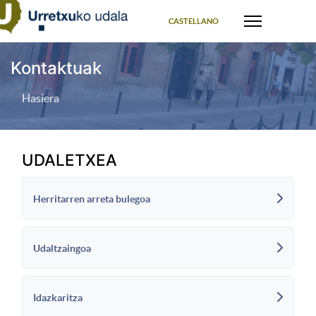
Select your language
CASTELLANO
Kontaktuak
Hasiera
UDALETXEA
Herritarren arreta bulegoa
Udaltzaingoa
Idazkaritza