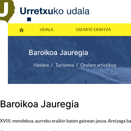
UDALA
GIZARTE EKINTZA
Baroikoa Jauregia
Hasiera
Turismoa
Ondare artistikoa
Baroikoa Jauregia
XVIII. mendekoa, aurreko eraikin baten gainean jasoa. Areizaga ba