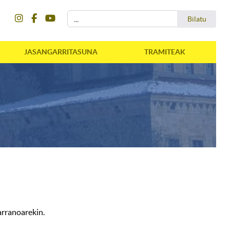
instagram
facebook
youtube
Bilatu
Bilatu
JASANGARRITASUNA
TRAMITEAK
 arranoarekin.