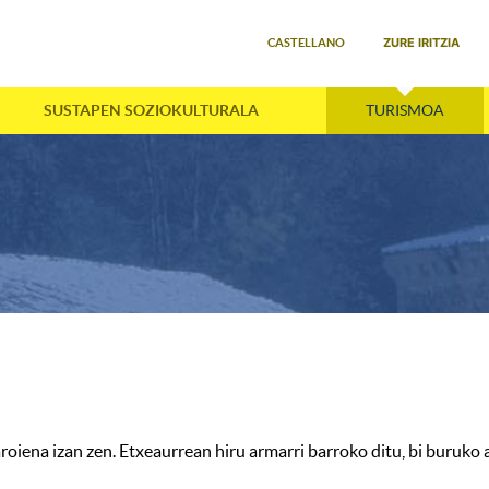
Select your language
ZURE IRITZIA
CASTELLANO
SUSTAPEN SOZIOKULTURALA
TURISMOA
roiena izan zen. Etxeaurrean hiru armarri barroko ditu, bi buruko