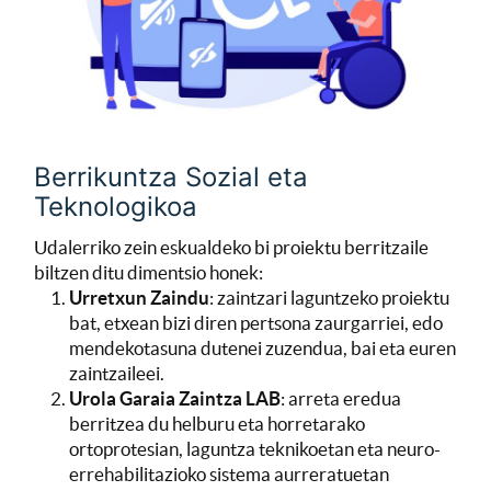
Berrikuntza Sozial eta
Teknologikoa
Udalerriko zein eskualdeko bi proiektu berritzaile
biltzen ditu dimentsio honek:
Urretxun Zaindu
: zaintzari laguntzeko proiektu
bat, etxean bizi diren pertsona zaurgarriei, edo
mendekotasuna dutenei zuzendua, bai eta euren
zaintzaileei.
Urola Garaia Zaintza LAB
: arreta eredua
berritzea du helburu eta horretarako
ortoprotesian, laguntza teknikoetan eta neuro-
errehabilitazioko sistema aurreratuetan