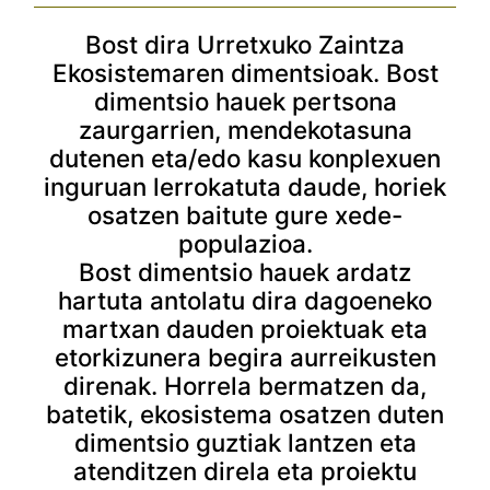
Bost dira Urretxuko Zaintza
Ekosistemaren dimentsioak. Bost
dimentsio hauek pertsona
zaurgarrien, mendekotasuna
dutenen eta/edo kasu konplexuen
inguruan lerrokatuta daude, horiek
osatzen baitute gure xede-
populazioa.
Bost dimentsio hauek ardatz
hartuta antolatu dira dagoeneko
martxan dauden proiektuak eta
etorkizunera begira aurreikusten
direnak. Horrela bermatzen da,
batetik, ekosistema osatzen duten
dimentsio guztiak lantzen eta
atenditzen direla eta proiektu