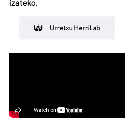
izateko.
Urretxu HerriLab