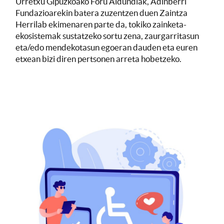
Urretxu Gipuzkoako Foru Aldundiak, Adinberri
Fundazioarekin batera zuzentzen duen Zaintza
Herrilab ekimenaren parte da, tokiko zainketa-
ekosistemak sustatzeko sortu zena, zaurgarritasun
eta/edo mendekotasun egoeran dauden eta euren
etxean bizi diren pertsonen arreta hobetzeko.