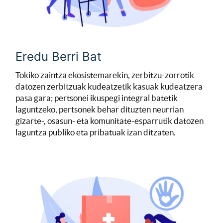
Eredu Berri Bat
Tokiko zaintza ekosistemarekin, zerbitzu-zorrotik
datozen zerbitzuak kudeatzetik kasuak kudeatzera
pasa gara; pertsonei ikuspegi integral batetik
laguntzeko, pertsonek behar dituzten neurrian
gizarte-, osasun- eta komunitate-esparrutik datozen
laguntza publiko eta pribatuak izan ditzaten.