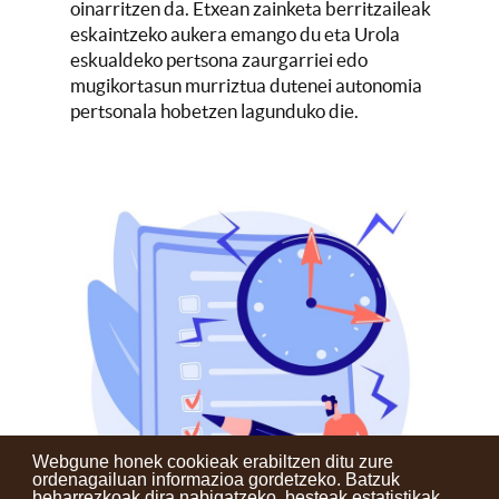
oinarritzen da. Etxean zainketa berritzaileak
eskaintzeko aukera emango du eta Urola
eskualdeko pertsona zaurgarriei edo
mugikortasun murriztua dutenei autonomia
pertsonala hobetzen lagunduko die.
Webgune honek cookieak erabiltzen ditu zure
ordenagailuan informazioa gordetzeko. Batzuk
beharrezkoak dira nabigatzeko, besteak estatistikak