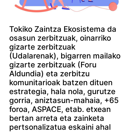
Tokiko Zaintza Ekosistema da
osasun zerbitzuak, oinarriko
gizarte zerbitzuak
(Udalarenak), bigarren mailako
gizarte zerbitzuak (Foru
Aldundia) eta zerbitzu
komunitarioak batzen dituen
estrategia, hala nola, gurutze
gorria, aniztasun-mahaia, +65
foroa, ASPACE, etab. etxean
bertan arreta eta zainketa
pertsonalizatua eskaini ahal