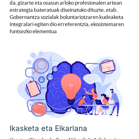
da, gizarte eta osasun arloko profesionalen artean
estrategia bateratuak diseinatuko dituzte, etab.
Gobernantza sozialak boluntariotzaren kudeaketa
integralari egiten dio erreferentzia, ekosistemaren
funtsezko elementua
Ikasketa eta Elkarlana