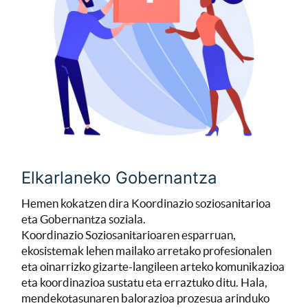
Elkarlaneko Gobernantza
Hemen kokatzen dira Koordinazio soziosanitarioa
eta Gobernantza soziala.
Koordinazio Soziosanitarioaren esparruan,
ekosistemak lehen mailako arretako profesionalen
eta oinarrizko gizarte-langileen arteko komunikazioa
eta koordinazioa sustatu eta erraztuko ditu. Hala,
mendekotasunaren balorazioa prozesua arinduko