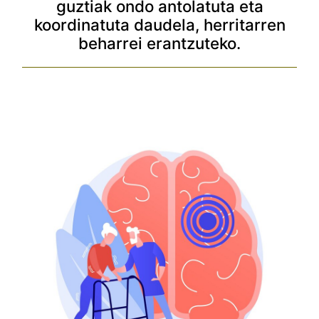
guztiak ondo antolatuta eta
koordinatuta daudela, herritarren
beharrei erantzuteko.