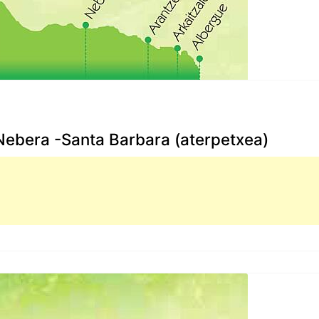
Nebera -Santa Barbara (aterpetxea)