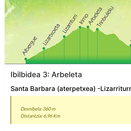
Ibilbidea 3: Arbeleta
Santa Barbara (aterpetxea) -Lizarritur
Desnibela: 360 m
Distantzia: 6,96 Km