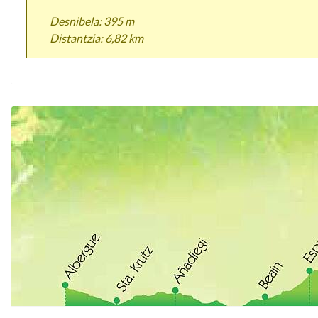
Desnibela: 395 m
Distantzia: 6,82 km