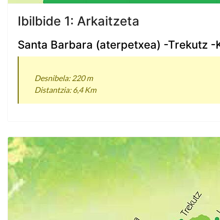
Ibilbide 1: Arkaitzeta
Santa Barbara (aterpetxea) -Trekutz -
Desnibela: 220 m
Distantzia: 6,4 Km