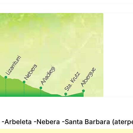
i -Arbeleta -Nebera -Santa Barbara (aterp