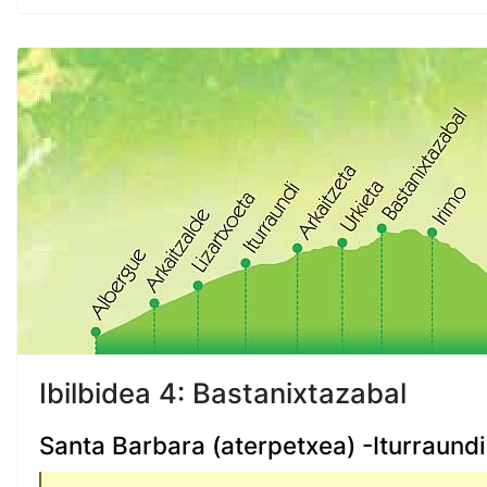
Ibilbidea 4: Bastanixtazabal
Santa Barbara (aterpetxea) -Iturraund