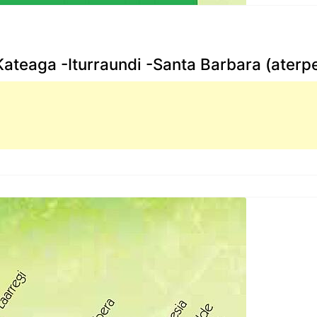
Kateaga -Iturraundi -Santa Barbara (aterp