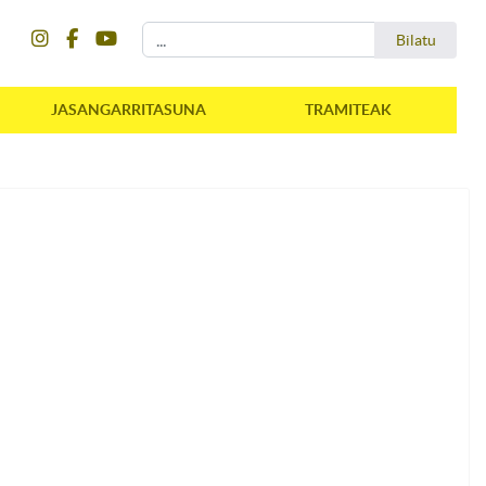
instagram
facebook
youtube
Bilatu
Bilatu
JASANGARRITASUNA
TRAMITEAK