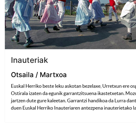
Inauteriak
Otsaila / Martxoa
Euskal Herriko beste leku askotan bezelaxe, Urretxun ere osp
Ostirala izaten da egunik garrantzitsuena ikastetxetan. Mozor
jartzen dute gure kaleetan. Garrantzi handikoa da Lurra dant
duen Euskal Herriko Inauteriaren antezpena inauterietako l