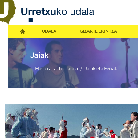
UDALA
GIZARTE EKINTZA
Jaiak
Hasiera
Turismoa
Jaiak eta Feriak