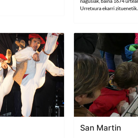
nagusiak, baina 1674 urtea
Urretxura ekarri zituenetik.
San Martin