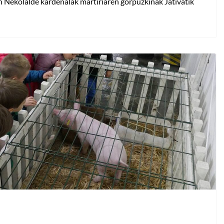
n Nekolalde kardenalak martiriaren gorpuzkinak Jativatik