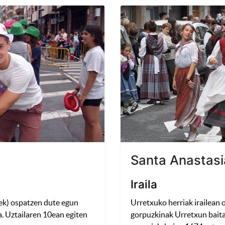
Santa Anastasi
Iraila
ek) ospatzen dute egun
Urretxuko herriak irailean
a. Uztailaren 10ean egiten
gorpuzkinak Urretxun baita