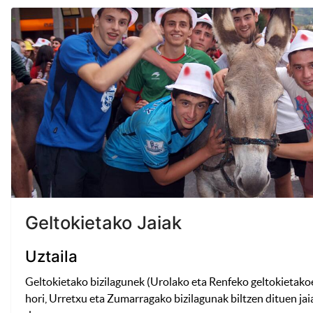
Geltokietako Jaiak
Uztaila
Geltokietako bizilagunek (Urolako eta Renfeko geltokietako
hori, Urretxu eta Zumarragako bizilagunak biltzen dituen jai