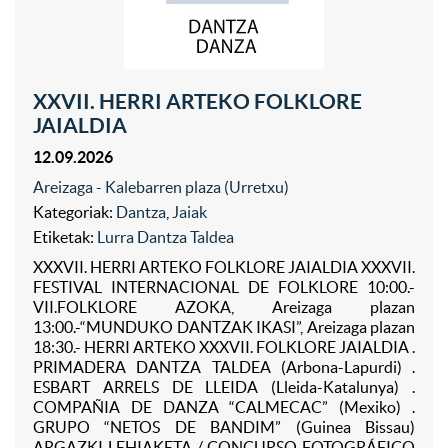
XXVII. HERRI ARTEKO FOLKLORE
JAIALDIA
12.09.2026
Areizaga - Kalebarren plaza (Urretxu)
Kategoriak:
Dantza
,
Jaiak
Etiketak:
Lurra Dantza Taldea
XXXVII. HERRI ARTEKO FOLKLORE JAIALDIA XXXVII.
FESTIVAL INTERNACIONAL DE FOLKLORE 10:00.-
VII.FOLKLORE AZOKA, Areizaga plazan
13:00.-“MUNDUKO DANTZAK IKASI”, Areizaga plazan
18:30.- HERRI ARTEKO XXXVII. FOLKLORE JAIALDIA .
PRIMADERA DANTZA TALDEA (Arbona-Lapurdi) .
ESBART ARRELS DE LLEIDA (Lleida-Katalunya) .
COMPAÑIA DE DANZA “CALMECAC” (Mexiko) .
GRUPO “NETOS DE BANDIM” (Guinea Bissau)
ARGAZKI LEHIAKETA / CONCURSO FOTOGRÁFICO