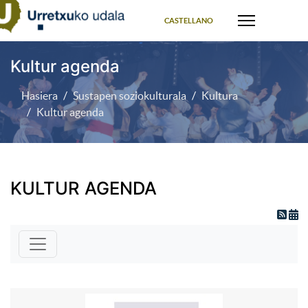
Select your language
CASTELLANO
Kultur agenda
Hasiera
Sustapen soziokulturala
Kultura
Kultur agenda
KULTUR AGENDA