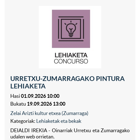
URRETXU-ZUMARRAGAKO PINTURA
LEHIAKETA
Hasi
01.09.2026 10:00
Bukatu
19.09.2026 13:00
Zelai Arizti kultur etxea (Zumarraga)
Kategoriak:
Lehiaketak eta bekak
DEIALDI IREKIA - Oinarriak Urretxu eta Zumarragako
udalen web orrietan.