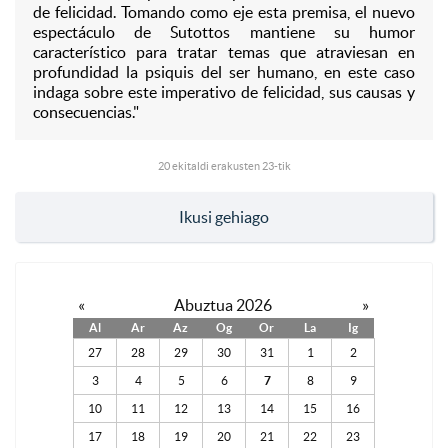
de felicidad. Tomando como eje esta premisa, el nuevo
espectáculo de Sutottos mantiene su humor
característico para tratar temas que atraviesan en
profundidad la psiquis del ser humano, en este caso
indaga sobre este imperativo de felicidad, sus causas y
consecuencias."
20
ekitaldi erakusten 23-tik
Ikusi gehiago
«
Abuztua 2026
»
Al
Ar
Az
Og
Or
La
Ig
27
28
29
30
31
1
2
3
4
5
6
7
8
9
10
11
12
13
14
15
16
17
18
19
20
21
22
23