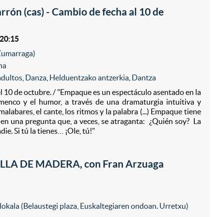
ón (cas) - Cambio de fecha al 10 de
 20:15
(Zumarraga)
na
adultos
,
Danza
,
Helduentzako antzerkia
,
Dantza
l 10 de octubre. / "Empaque es un espectáculo asentado en la
lamenco y el humor, a través de una dramaturgia intuitiva y
labares, el cante, los ritmos y la palabra (...) Empaque tiene
bien una pregunta que, a veces, se atraganta: ¿Quién soy? La
ie. Si tú la tienes… ¡Ole, tú!"
LLA DE MADERA, con Fran Arzuaga
n lokala (Belaustegi plaza, Euskaltegiaren ondoan. Urretxu)