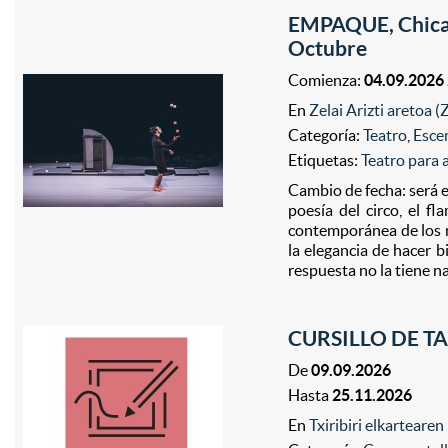
EMPAQUE, Chicarr
Octubre
Comienza:
04.09.2026
En
Zelai Arizti aretoa 
Categoría:
Teatro
,
Esce
Etiquetas:
Teatro para 
Cambio de fecha: será e
poesía del circo, el f
contemporánea de los ma
la elegancia de hacer 
respuesta no la tiene nad
CURSILLO DE TA
De
09.09.2026
Hasta
25.11.2026
En
Txiribiri elkarteare