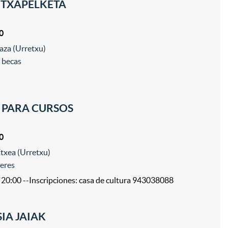
 TXAPELKETA
0
aza (Urretxu)
 becas
 PARA CURSOS
0
txea (Urretxu)
leres
– 20:00 --Inscripciones: casa de cultura 943038088
IA JAIAK