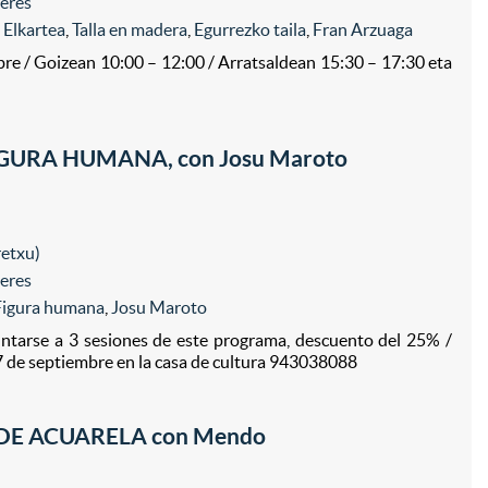
leres
a Elkartea
,
Talla en madera
,
Egurrezko taila
,
Fran Arzuaga
re / Goizean 10:00 – 12:00 / Arratsaldean 15:30 – 17:30 eta
GURA HUMANA, con Josu Maroto
retxu)
leres
Figura humana
,
Josu Maroto
untarse a 3 sesiones de este programa, descuento del 25% /
 7 de septiembre en la casa de cultura 943038088
DE ACUARELA con Mendo