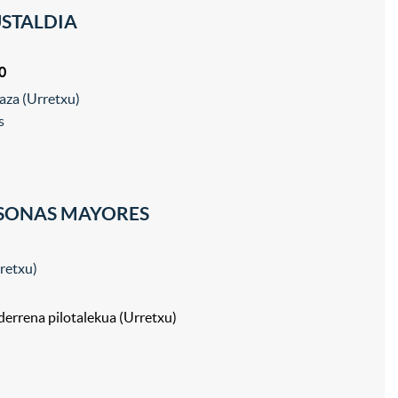
USTALDIA
0
aza (Urretxu)
s
RSONAS MAYORES
rretxu)
Ederrena pilotalekua (Urretxu)