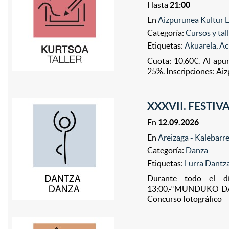
Hasta
21:00
En
Aizpurunea Kultur E
Categoría:
Cursos y tal
Etiquetas:
Akuarela
,
Ac
Cuota: 10,60€. Al apu
25%. Inscripciones: Ai
XXXVII. FESTI
En
12.09.2026
En
Areizaga - Kalebarre
Categoría:
Danza
Etiquetas:
Lurra Dantza
Durante todo el día
13:00.-“MUNDUKO DANT
Concurso fotográfico