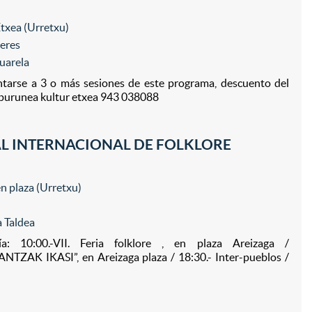
txea (Urretxu)
leres
uarela
ntarse a 3 o más sesiones de este programa, descuento del
zpurunea kultur etxea 943 038088
VAL INTERNACIONAL DE FOLKLORE
n plaza (Urretxu)
 Taldea
: 10:00.-VII. Feria folklore , en plaza Areizaga /
ZAK IKASI”, en Areizaga plaza / 18:30.- Inter-pueblos /