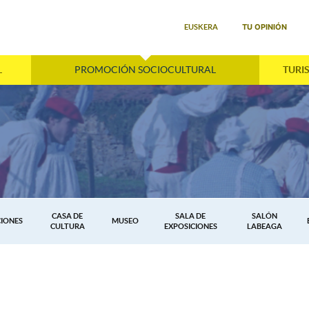
Seleccione su idioma
TU OPINIÓN
EUSKERA
L
PROMOCIÓN SOCIOCULTURAL
TURI
CASA DE
SALA DE
SALÓN
IONES
MUSEO
CULTURA
EXPOSICIONES
LABEAGA