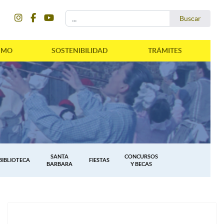
instagram
facebook
youtube
Buscar...
Buscar
SMO
SOSTENIBILIDAD
TRÁMITES
SANTA
CONCURSOS
BIBLIOTECA
FIESTAS
BARBARA
Y BECAS