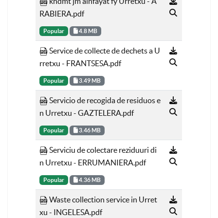
khdmt jm alnfayat fy Urretxu - A
RABIERA.pdf
Popular
4.8 MB
Service de collecte de dechets a U
rretxu - FRANTSESA.pdf
Popular
3.49 MB
Servicio de recogida de residuos e
n Urretxu - GAZTELERA.pdf
Popular
3.46 MB
Serviciu de colectare reziduuri di
n Urretxu - ERRUMANIERA.pdf
Popular
4.36 MB
Waste collection service in Urret
xu - INGELESA.pdf