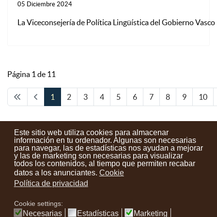
05 Diciembre 2024
La Viceconsejería de Política Lingüística del Gobierno Vasco
Página 1 de 11
1
2
3
4
5
6
7
8
9
10
Este sitio web utiliza cookies para almacenar
información en tu ordenador. Algunas son necesarias
para navegar, las de estadísticas nos ayudan a mejorar
y las de marketing son necesarias para visualizar
Contactos
Condiciones de uso
Aviso legal
Noticias
todos los contenidos, al tiempo que permiten recabar
datos a los anunciantes.
Cookie
Tu opinión cuenta
Política de privacidad
Cookie settings:
instagram
facebook
youtube
Necesarias
Estadísticas
Marketing