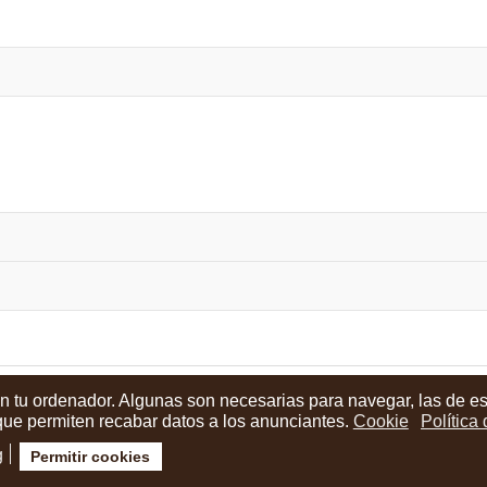
en tu ordenador. Algunas son necesarias para navegar, las de e
ión cuenta
 que permiten recabar datos a los anunciantes.
Cookie
Política
g
Permitir cookies