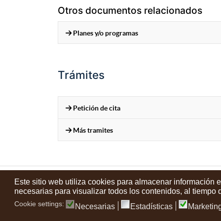
Otros documentos relacionados
Planes y/o programas
Trámites
Petición de cita
Más tramites
Este sitio web utiliza cookies para almacenar información 
Contactos
Condiciones de uso
Aviso legal
Noticias
Tu opin
necesarias para visualizar todos los contenidos, al tiempo
Cookie settings:
Necesarias
Estadísticas
Marketin