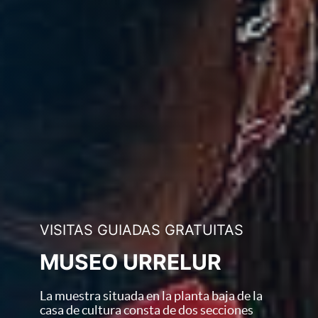
VISITAS GUIADAS GRATUITAS
M
U
S
E
O
U
R
R
E
L
U
R
La muestra situada en la planta baja de la
casa de cultura consta de dos secciones