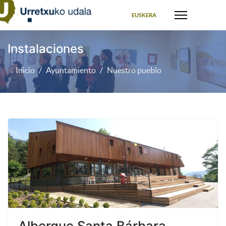
Seleccione su idioma
EUSKERA
Instalaciones
Inicio
Ayuntamiento
Nuestro pueblo
Albergue Santa Bárbara