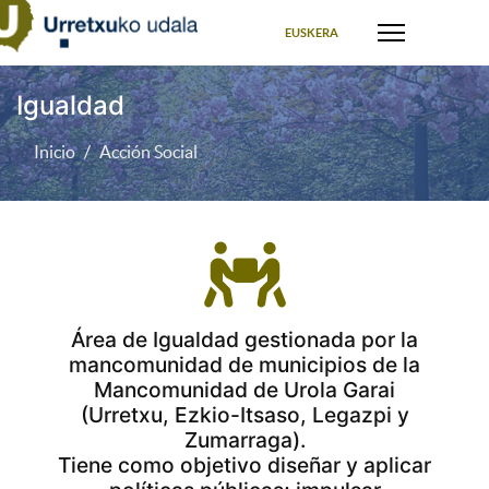
Seleccione su idioma
EUSKERA
Igualdad
Inicio
Acción Social
fas
fa-
people-
carry
Área de Igualdad gestionada por la
mancomunidad de municipios de la
Mancomunidad de Urola Garai
(Urretxu, Ezkio-Itsaso, Legazpi y
Zumarraga).
Tiene como objetivo diseñar y aplicar