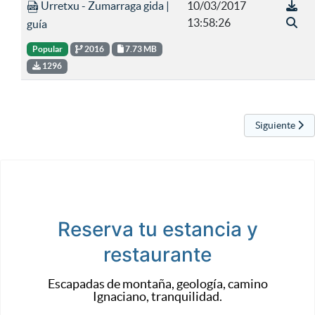
Urretxu - Zumarraga gida |
10/03/2017
13:58:26
guía
Popular
2016
7.73 MB
1296
Artículo sigu
Siguiente
Reserva tu estancia y
restaurante
Escapadas de montaña, geología, camino
Ignaciano, tranquilidad.