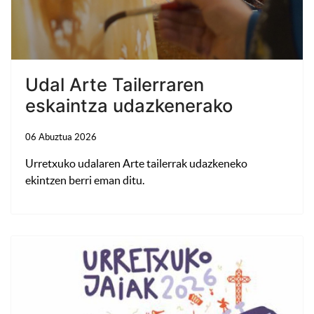
Udal Arte Tailerraren
eskaintza udazkenerako
06 Abuztua 2026
Urretxuko udalaren Arte tailerrak udazkeneko
ekintzen berri eman ditu.