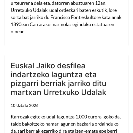
urteurrena dela eta, datorren abuztuaren 12an,
Urretxuko Udalak, udal ordezkari baten eskutik, lore
sorta bat jarriko du Francisco Font eskultore katalanak
1890ean Carrarako marmolaz egindako estatuaren
oinean.
Euskal Jaiko desfilea
indartzeko laguntza eta
pizgarri berriak jarriko ditu
martxan Urretxuko Udalak
10 Uztaila 2026
Karrozak egiteko udal-laguntza 1.000 eurora igoko da,
talde bakoitzeko hamar lagunen bazkaria ordainduko
da, sari berriak ezarriko dira eta izen-emate epe berri