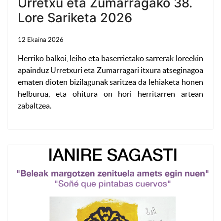
Urretxu eta Zumarragako 38.
Lore Sariketa 2026
12 Ekaina 2026
Herriko balkoi, leiho eta baserrietako sarrerak loreekin
apainduz Urretxuri eta Zumarragari itxura atseginagoa
ematen dioten bizilagunak saritzea da lehiaketa honen
helburua, eta ohitura on hori herritarren artean
zabaltzea.