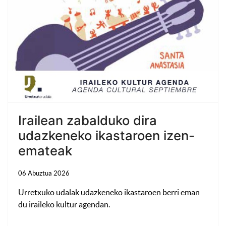
Irailean zabalduko dira
udazkeneko ikastaroen izen-
emateak
06 Abuztua 2026
Urretxuko udalak udazkeneko ikastaroen berri eman
du iraileko kultur agendan.