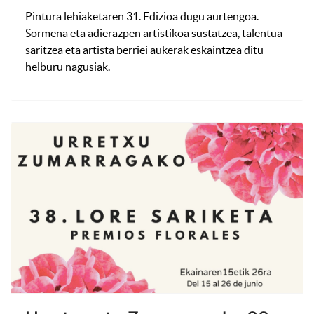
Pintura lehiaketaren
31. Edizioa dugu aurtengoa.
Sormena eta adierazpen artistikoa sustatzea, talentua
saritzea eta artista berriei aukerak eskaintzea ditu
helburu nagusiak.