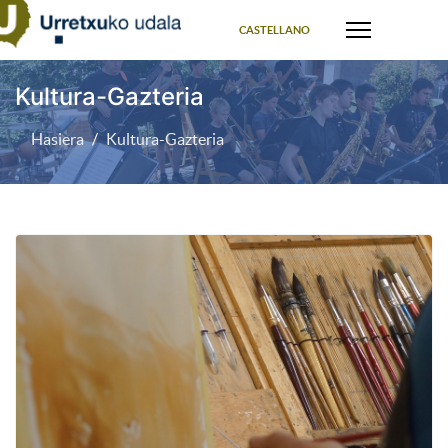
Select your language
CASTELLANO
Kultura-Gazteria
Hasiera
Kultura-Gazteria