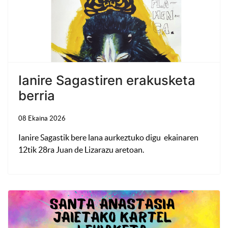
Ianire Sagastiren erakusketa
berria
08 Ekaina 2026
Ianire Sagastik bere lana aurkeztuko digu ekainaren
12tik 28ra Juan de Lizarazu aretoan.