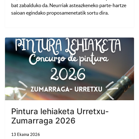
bat zabalduko da. Neurriak asteazkeneko parte-hartze
saioan egindako proposamenetatik sortu dira.
Pintura lehiaketa Urretxu-
Zumarraga 2026
13 Ekaina 2026