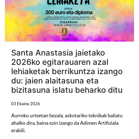
Santa Anastasia jaietako
2026ko egitarauaren azal
lehiaketak berrikuntza izango
du: jaien alaitasuna eta
bizitasuna islatu beharko ditu
03 Ekaina 2026
Aurreko urteetan bezala, askotariko teknikak baliatu
ahalko dira, baina ezin izango da Adimen Artifiziala
erabili.