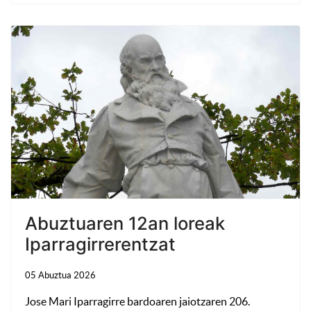
Abuztuaren 12an loreak
Iparragirrerentzat
05 Abuztua 2026
Jose Mari Iparragirre bardoaren jaiotzaren 206.