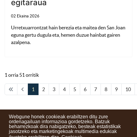
egitaraua
02 Ekaina 2026
Urretxuarrontzat hain berezia eta maitea den San Joan
eguna gertu dugula eta, hemen duzue hainbat gairen
azalpena.
1 orria 51 orritik
1
2
3
4
5
6
7
8
9
10
Webgune honek cookieak erabiltzen ditu zure
ordenagailuan informazioa gordetzeko. Batzuk
beharrezkoak dira nabigatzeko, besteak estatistikak
Kontaktuak
Erabilera baldintzak
Lege oharra
Berriak
jasotzeko eta marketingekoak multimedia edukiak