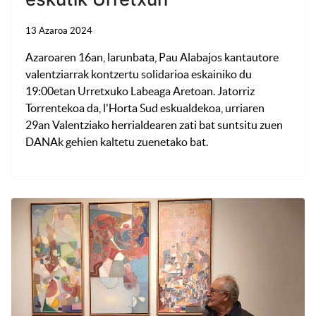
13 Azaroa 2024
Azaroaren 16an, larunbata, Pau Alabajos kantautore
valentziarrak kontzertu solidarioa eskainiko du
19:00etan Urretxuko Labeaga Aretoan. Jatorriz
Torrentekoa da, l'Horta Sud eskualdekoa, urriaren
29an Valentziako herrialdearen zati bat suntsitu zuen
DANAk gehien kaltetu zuenetako bat.