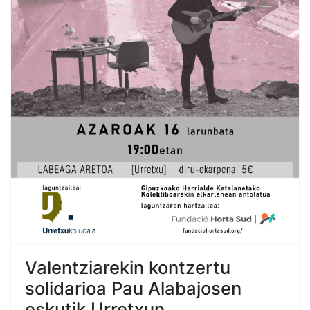
Valentziarekin kontzertu
solidarioa Pau Alabajosen
eskutik Urretxun