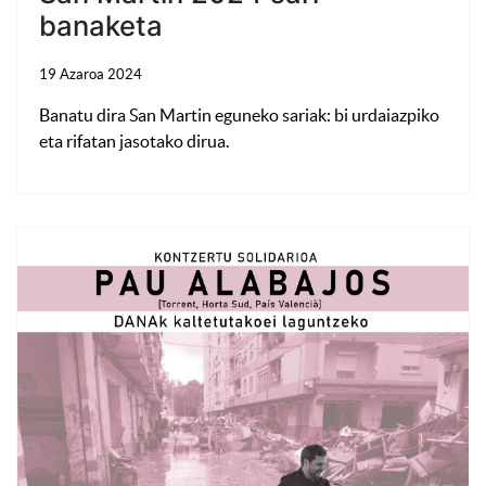
banaketa
19 Azaroa 2024
Banatu dira San Martin eguneko sariak: bi urdaiazpiko
eta rifatan jasotako dirua.