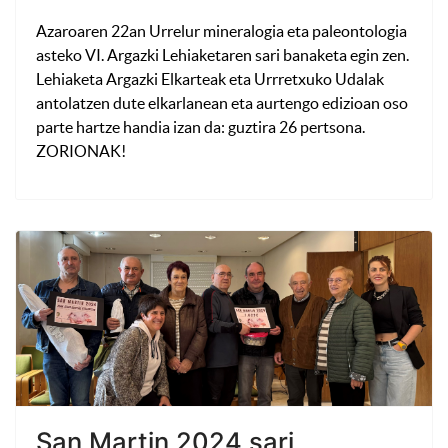
Azaroaren 22an Urrelur mineralogia eta paleontologia
asteko VI. Argazki Lehiaketaren sari banaketa egin zen.
Lehiaketa Argazki Elkarteak eta Urrretxuko Udalak
antolatzen dute elkarlanean eta aurtengo edizioan oso
parte hartze handia izan da: guztira 26 pertsona.
ZORIONAK!
San Martin 2024 sari