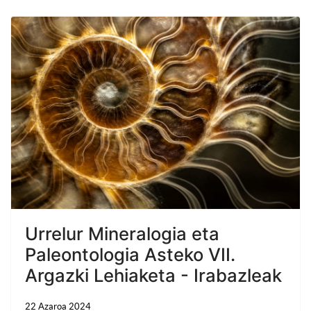
Urrelur Mineralogia eta
Paleontologia Asteko VII.
Argazki Lehiaketa - Irabazleak
22 Azaroa 2024