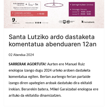
Santa Lutziko ardo dastaketa
komentatua abenduaren 12an
02 Abendua 2024
SARRERAK AGORTUTA!
Aurten ere Manuel Ruiz
enologoa izango dugu 2024 urteko ardoen dastaketa
komentatua egiten. Bertan aurtengo ferian partaide
izango diren upategien ardoak dastatuko dira ekitaldi
irekian. Berarekin batera, Mikel Garaizabal enologoa ere
arituko da ekitaldia dinamizatzen.