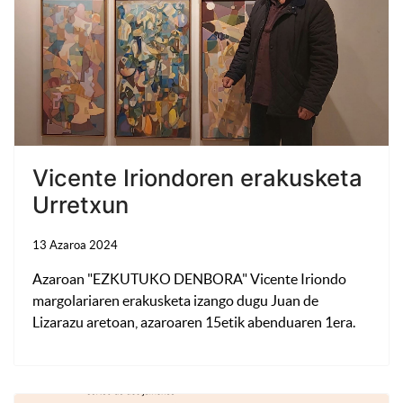
Vicente Iriondoren erakusketa
Urretxun
13 Azaroa 2024
Azaroan "EZKUTUKO DENBORA" Vicente Iriondo
margolariaren erakusketa izango dugu Juan de
Lizarazu aretoan, azaroaren 15etik abenduaren 1era.