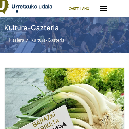
Select your language
CASTELLANO
Kultura-Gazteria
Hasiera
Kultura-Gazteria