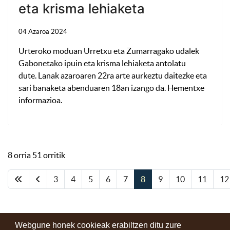
eta krisma lehiaketa
04 Azaroa 2024
Urteroko moduan Urretxu eta Zumarragako udalek
Gabonetako ipuin eta krisma lehiaketa antolatu
dute. Lanak azaroaren 22ra arte aurkeztu daitezke eta
sari banaketa abenduaren 18an izango da. Hementxe
informazioa.
8 orria 51 orritik
3
4
5
6
7
8
9
10
11
12
Webgune honek cookieak erabiltzen ditu zure