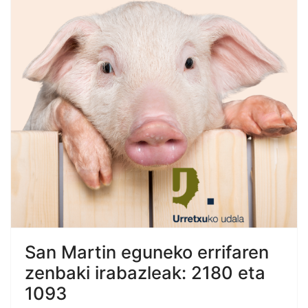
San Martin eguneko errifaren
zenbaki irabazleak: 2180 eta
1093