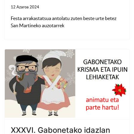
12 Azaroa 2024
Festa arrakastatsua antolatu zuten beste urte betez
San Martineko auzotarrek
XXXVI. Gabonetako idazlan