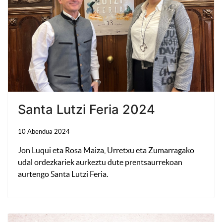
Santa Lutzi Feria 2024
10 Abendua 2024
Jon Luqui eta Rosa Maiza, Urretxu eta Zumarragako
udal ordezkariek aurkeztu dute prentsaurrekoan
aurtengo Santa Lutzi Feria.