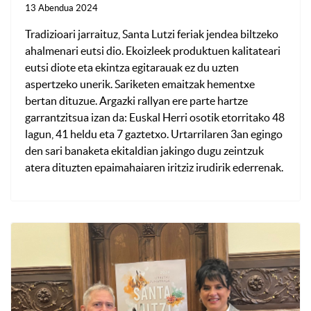
13 Abendua 2024
Tradizioari jarraituz, Santa Lutzi feriak jendea biltzeko
ahalmenari eutsi dio. Ekoizleek produktuen kalitateari
eutsi diote eta ekintza egitarauak ez du uzten
aspertzeko unerik. Sariketen emaitzak hementxe
bertan dituzue. Argazki rallyan ere parte hartze
garrantzitsua izan da: Euskal Herri osotik etorritako 48
lagun, 41 heldu eta 7 gaztetxo. Urtarrilaren 3an egingo
den sari banaketa ekitaldian jakingo dugu zeintzuk
atera dituzten epaimahaiaren iritziz irudirik ederrenak.