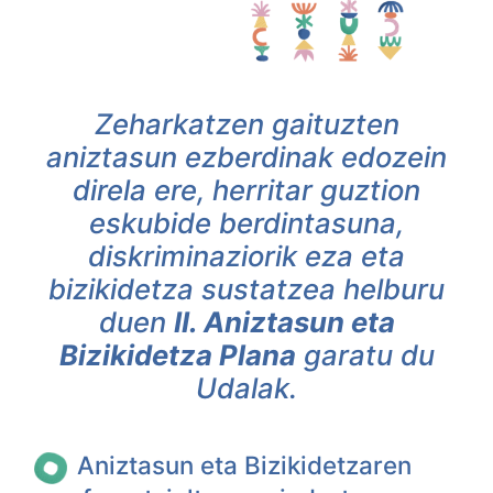
Zeharkatzen gaituzten
aniztasun ezberdinak edozein
direla ere, herritar guztion
eskubide berdintasuna,
diskriminaziorik eza eta
bizikidetza sustatzea helburu
duen
II. Aniztasun eta
Bizikidetza Plana
garatu du
Udalak.
Aniztasun eta Bizikidetzaren