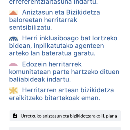
erreferentzialtasuna indartu.
Aniztasun eta Bizikidetza
baloreetan herritarrak
sentsibilizatu.
Herri inklusiboago bat lortzeko
bidean, inplikatutako agenteen
arteko lan bateratua garatu.
Edozein herritarrek
komunitatean parte hartzeko dituen
baliabideak indartu.
Herritarren artean bizikidetza
eraikitzeko bitartekoak eman.
Urretxuko aniztasun eta bizikidetzarako II. plana