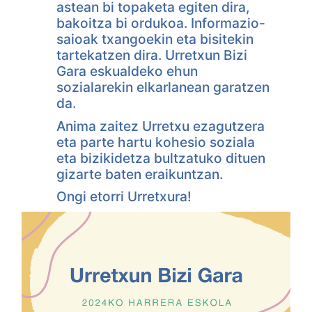
astean bi topaketa egiten dira,
bakoitza bi ordukoa. Informazio-
saioak txangoekin eta bisitekin
tartekatzen dira. Urretxun Bizi
Gara eskualdeko ehun
sozialarekin elkarlanean garatzen
da.
Anima zaitez Urretxu ezagutzera
eta parte hartu kohesio soziala
eta bizikidetza bultzatuko dituen
gizarte baten eraikuntzan.
Ongi etorri Urretxura!