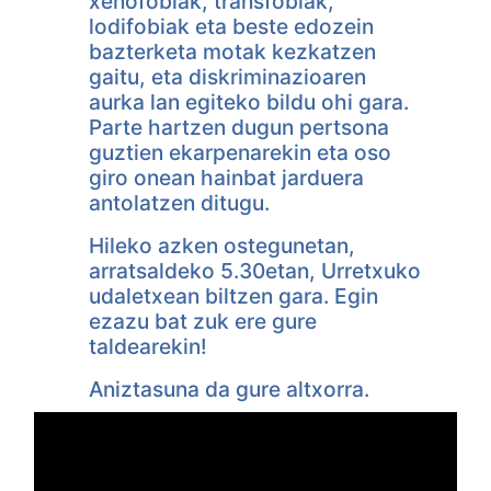
xenofobiak, transfobiak,
lodifobiak eta beste edozein
bazterketa motak kezkatzen
gaitu, eta diskriminazioaren
aurka lan egiteko bildu ohi gara.
Parte hartzen dugun pertsona
guztien ekarpenarekin eta oso
giro onean hainbat jarduera
antolatzen ditugu.
Hileko azken ostegunetan,
arratsaldeko 5.30etan, Urretxuko
udaletxean biltzen gara. Egin
ezazu bat zuk ere gure
taldearekin!
Aniztasuna da gure altxorra.