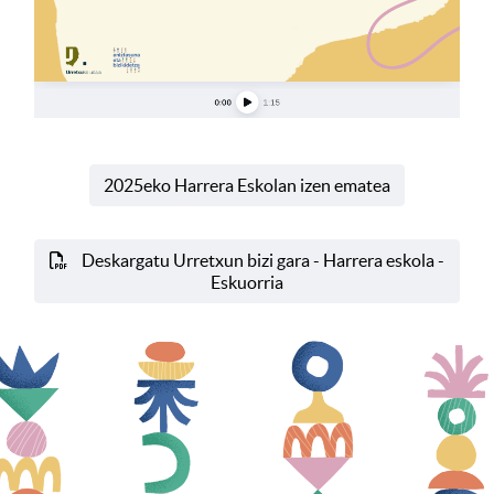
2025eko Harrera Eskolan izen ematea
Deskargatu Urretxun bizi gara - Harrera eskola -
Eskuorria