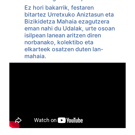
Ez hori bakarrik, festaren
bitartez Urretxuko Aniztasun eta
Bizikidetza Mahaia ezagutzera
eman nahi du Udalak, urte osoan
isilpean lanean aritzen diren
norbanako, kolektibo eta
elkarteek osatzen duten lan-
mahaia.