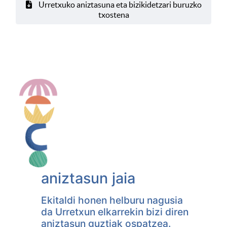
Urretxuko aniztasuna eta bizikidetzari buruzko
txostena
aniztasun jaia
Ekitaldi honen helburu nagusia
da Urretxun elkarrekin bizi diren
aniztasun guztiak ospatzea.