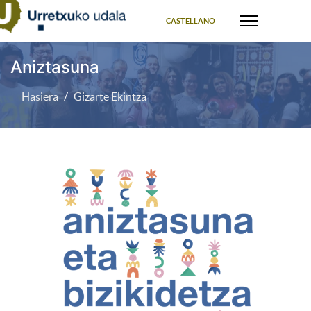
Select your language
CASTELLANO
Aniztasuna
Hasiera
Gizarte Ekintza