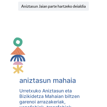
Aniztasun Jaian parte hartzeko deialdia
aniztasun mahaia
Urretxuko Aniztasun eta
Bizikidetza Mahaian biltzen
garenoi arrazakeriak,