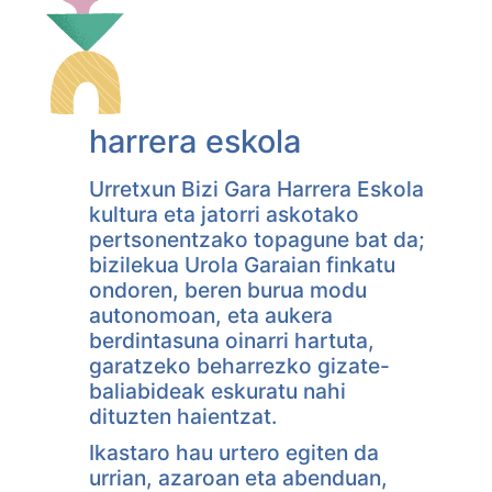
harrera eskola
Urretxun Bizi Gara Harrera Eskola
kultura eta jatorri askotako
pertsonentzako topagune bat da;
bizilekua Urola Garaian finkatu
ondoren, beren burua modu
autonomoan, eta aukera
berdintasuna oinarri hartuta,
garatzeko beharrezko gizate-
baliabideak eskuratu nahi
dituzten haientzat.
Ikastaro hau urtero egiten da
urrian, azaroan eta abenduan,