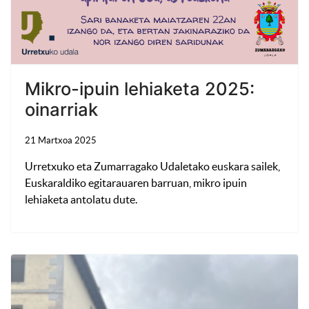
Mikro-ipuin lehiaketa 2025:
oinarriak
21 Martxoa 2025
Urretxuko eta Zumarragako Udaletako euskara sailek,
Euskaraldiko egitarauaren barruan, mikro ipuin
lehiaketa antolatu dute.