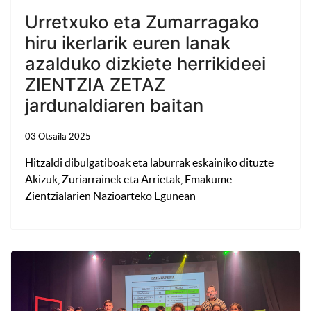
Urretxuko eta Zumarragako
hiru ikerlarik euren lanak
azalduko dizkiete herrikideei
ZIENTZIA ZETAZ
jardunaldiaren baitan
03 Otsaila 2025
Hitzaldi dibulgatiboak eta laburrak eskainiko dituzte
Akizuk, Zuriarrainek eta Arrietak, Emakume
Zientzialarien Nazioarteko Egunean