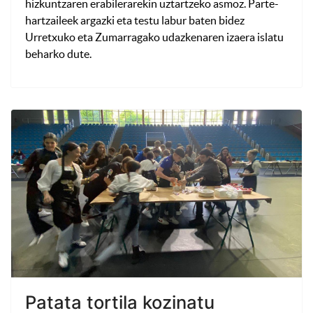
hizkuntzaren erabilerarekin uztartzeko asmoz. Parte-
hartzaileek argazki eta testu labur baten bidez
Urretxuko eta Zumarragako udazkenaren izaera islatu
beharko dute.
Patata tortila kozinatu