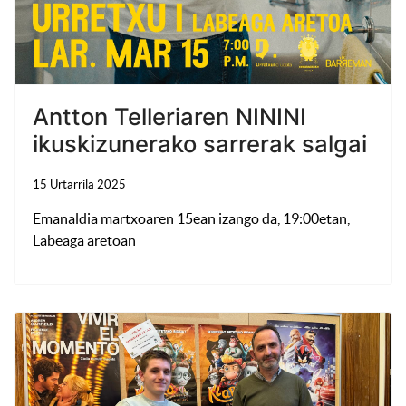
Antton Telleriaren NININI
ikuskizunerako sarrerak salgai
15 Urtarrila 2025
Emanaldia martxoaren 15ean izango da, 19:00etan,
Labeaga aretoan