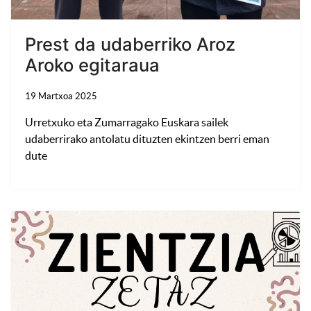
Prest da udaberriko Aroz
Aroko egitaraua
19 Martxoa 2025
Urretxuko eta Zumarragako Euskara sailek
udaberrirako antolatu dituzten ekintzen berri eman
dute