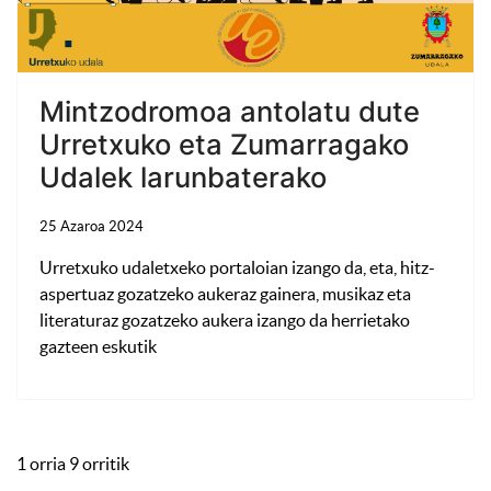
Mintzodromoa antolatu dute
Urretxuko eta Zumarragako
Udalek larunbaterako
25 Azaroa 2024
Urretxuko udaletxeko portaloian izango da, eta, hitz-
aspertuaz gozatzeko aukeraz gainera, musikaz eta
literaturaz gozatzeko aukera izango da herrietako
gazteen eskutik
1 orria 9 orritik