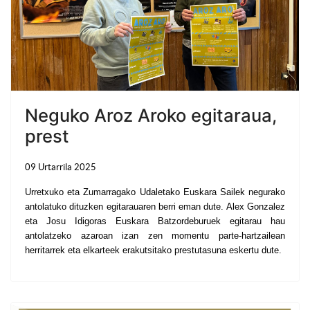
Neguko Aroz Aroko egitaraua,
prest
09 Urtarrila 2025
Urretxuko eta Zumarragako Udaletako Euskara Sailek negurako
antolatuko dituzken egitarauaren berri eman dute. Alex Gonzalez
eta Josu Idigoras Euskara Batzordeburuek egitarau hau
antolatzeko azaroan izan zen momentu parte-hartzailean
herritarrek eta elkarteek erakutsitako prestutasuna eskertu dute.