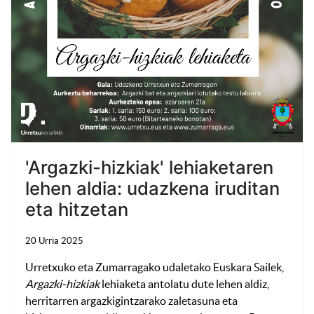
'Argazki-hizkiak' lehiaketaren
lehen aldia: udazkena iruditan
eta hitzetan
20 Urria 2025
Urretxuko eta Zumarragako udaletako Euskara Sailek,
Argazki-hizkiak
lehiaketa antolatu dute lehen aldiz,
herritarren argazkigintzarako zaletasuna eta