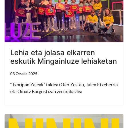
Lehia eta jolasa elkarren
eskutik Mingainluze lehiaketan
03 Otsaila 2025
“Txoripan Zaleak” taldea (Oier Zestau, Julen Etxeberria
eta Oinatz Burgos) izan zen irabazlea