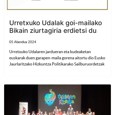
Urretxuko Udalak goi-mailako
Bikain ziurtagiria erdietsi du
05 Abendua 2024
Urretxuko Udalaren jardueran eta kudeaketan
euskarak duen garapen-maila gorena aitortu dio Eusko
Jaurlaritzako Hizkuntza Politikarako Sailburuordetzak