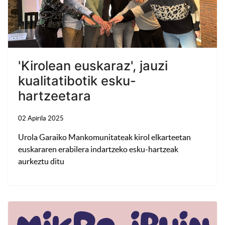
'Kirolean euskaraz', jauzi
kualitatibotik esku-
hartzeetara
02 Apirila 2025
Urola Garaiko Mankomunitateak kirol elkarteetan
euskararen erabilera indartzeko esku-hartzeak
aurkeztu ditu