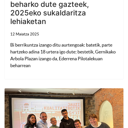
beharko dute gazteek,
2025eko sukaldaritza
lehiaketan
12 Maiatza 2025
Bi berrikuntza izango ditu aurtengoak: batetik, parte
hartzeko adina 18 urtera igo dute; bestetik, Gernikako
Arbola Plazan izango da, Ederrena Pilotalekuan
beharrean