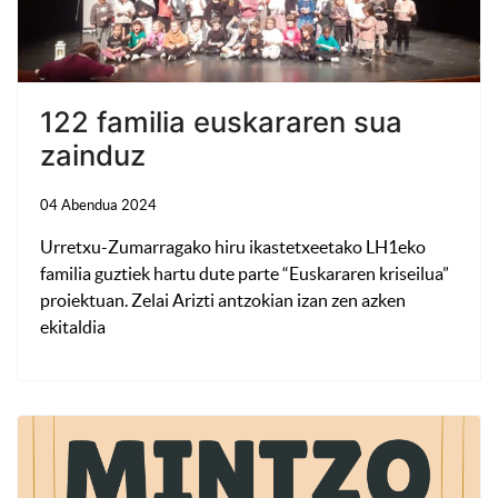
122 familia euskararen sua
zainduz
04 Abendua 2024
Urretxu-Zumarragako hiru ikastetxeetako LH1eko
familia guztiek hartu dute parte “Euskararen kriseilua”
proiektuan. Zelai Arizti antzokian izan zen azken
ekitaldia