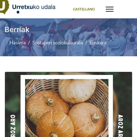
Select your language
CASTELLANO
Berriak
Hasiera
Sustapen soziokulturala
Euskara