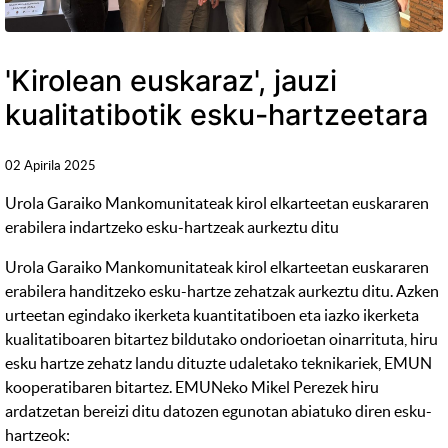
'Kirolean euskaraz', jauzi
kualitatibotik esku-hartzeetara
02 Apirila 2025
Urola Garaiko Mankomunitateak kirol elkarteetan euskararen
erabilera indartzeko esku-hartzeak aurkeztu ditu
Urola Garaiko Mankomunitateak kirol elkarteetan euskararen
erabilera handitzeko esku-hartze zehatzak aurkeztu ditu. Azken
urteetan egindako ikerketa kuantitatiboen eta iazko ikerketa
kualitatiboaren bitartez bildutako ondorioetan oinarrituta, hiru
esku hartze zehatz landu dituzte udaletako teknikariek, EMUN
kooperatibaren bitartez. EMUNeko Mikel Perezek hiru
ardatzetan bereizi ditu datozen egunotan abiatuko diren esku-
hartzeok: