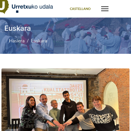
Select your language
CASTELLANO
Euskara
Hasiera
Euskara