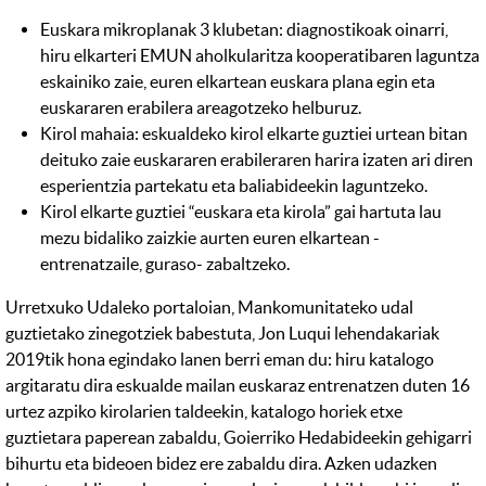
Euskara mikroplanak 3 klubetan: diagnostikoak oinarri,
hiru elkarteri EMUN aholkularitza kooperatibaren laguntza
eskainiko zaie, euren elkartean euskara plana egin eta
euskararen erabilera areagotzeko helburuz.
Kirol mahaia: eskualdeko kirol elkarte guztiei urtean bitan
deituko zaie euskararen erabileraren harira izaten ari diren
esperientzia partekatu eta baliabideekin laguntzeko.
Kirol elkarte guztiei “euskara eta kirola” gai hartuta lau
mezu bidaliko zaizkie aurten euren elkartean -
entrenatzaile, guraso- zabaltzeko.
Urretxuko Udaleko portaloian, Mankomunitateko udal
guztietako zinegotziek babestuta, Jon Luqui lehendakariak
2019tik hona egindako lanen berri eman du: hiru katalogo
argitaratu dira eskualde mailan euskaraz entrenatzen duten 16
urtez azpiko kirolarien taldeekin, katalogo horiek etxe
guztietara paperean zabaldu, Goierriko Hedabideekin gehigarri
bihurtu eta bideoen bidez ere zabaldu dira. Azken udazken