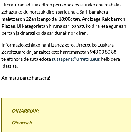
Literaturan adituak diren pertsonek osatutako epaimahaiak
zehaztuko du nortzuk diren saridunak. Sari-banaketa
maiatzaren 22an izango da, 18:00etan, Areizaga Kalebarren
Plazan
. Bi kategorietan hiruna sari banatuko dira, eta egunean
bertan jakinaraziko da saridunak nor diren.
Informazio gehiago nahi izanez gero, Urretxuko Euskara
Zerbitzuarekin jar zaitezkete harremanetan 943 03 80 88
telefonora deituta edota
sustapena@urretxu.eus
helbidera
idatzita.
Animatu parte hartzera!
OINARRIAK:
Oinarriak