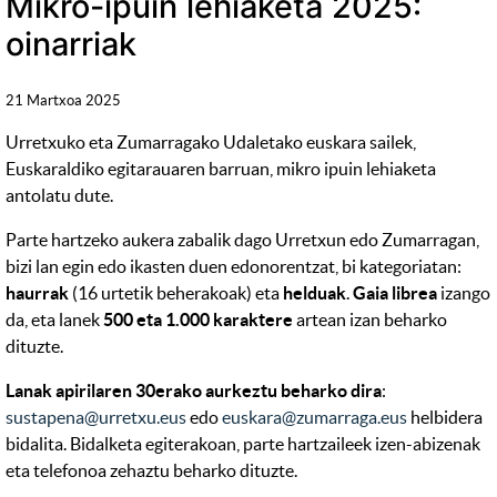
Mikro-ipuin lehiaketa 2025:
oinarriak
21 Martxoa 2025
Urretxuko eta Zumarragako Udaletako euskara sailek,
Euskaraldiko egitarauaren barruan, mikro ipuin lehiaketa
antolatu dute.
Parte hartzeko aukera zabalik dago Urretxun edo Zumarragan,
bizi lan egin edo ikasten duen edonorentzat, bi kategoriatan:
haurrak
(16 urtetik beherakoak) eta
helduak
.
Gaia librea
izango
da, eta lanek
500 eta 1.000 karaktere
artean izan beharko
dituzte.
Lanak apirilaren 30erako aurkeztu beharko dira
:
sustapena@urretxu.eus
edo
euskara@zumarraga.eus
helbidera
bidalita. Bidalketa egiterakoan, parte hartzaileek izen-abizenak
eta telefonoa zehaztu beharko dituzte.