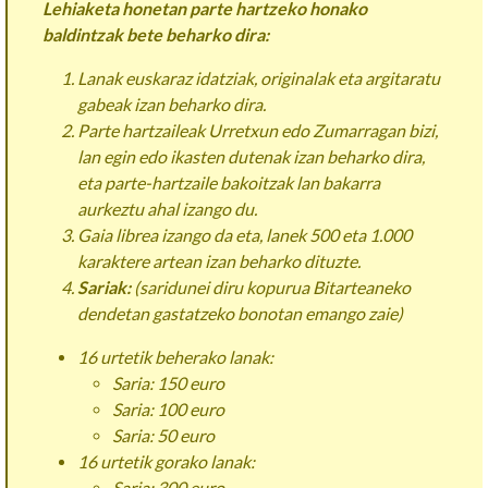
Lehiaketa honetan parte hartzeko honako
baldintzak bete beharko dira:
Lanak euskaraz idatziak, originalak eta argitaratu
gabeak izan beharko dira.
Parte hartzaileak Urretxun edo Zumarragan bizi,
lan egin edo ikasten dutenak izan beharko dira,
eta parte-hartzaile bakoitzak lan bakarra
aurkeztu ahal izango du.
Gaia librea izango da eta, lanek 500 eta 1.000
karaktere artean izan beharko dituzte.
Sariak:
(saridunei diru kopurua Bitarteaneko
dendetan gastatzeko bonotan emango zaie)
16 urtetik beherako lanak:
Saria: 150 euro
Saria: 100 euro
Saria: 50 euro
16 urtetik gorako lanak:
Saria: 300 euro