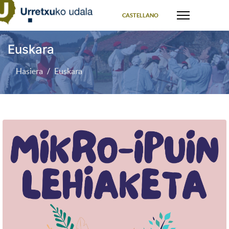
Select your language
CASTELLANO
Euskara
Hasiera
Euskara