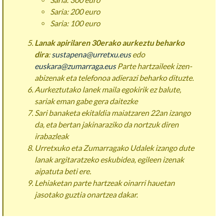
Saria: 200 euro
Saria: 100 euro
Lanak apirilaren 30erako aurkeztu beharko
dira
:
sustapena@urretxu.eus
edo
euskara@zumarraga.eus
Parte hartzaileek izen-
abizenak eta telefonoa adierazi beharko dituzte.
Aurkeztutako lanek maila egokirik ez balute,
sariak eman gabe gera daitezke
Sari banaketa ekitaldia maiatzaren 22an izango
da, eta bertan jakinaraziko da nortzuk diren
irabazleak
Urretxuko eta Zumarragako Udalek izango dute
lanak argitaratzeko eskubidea, egileen izenak
aipatuta beti ere.
Lehiaketan parte hartzeak oinarri hauetan
jasotako guztia onartzea dakar.