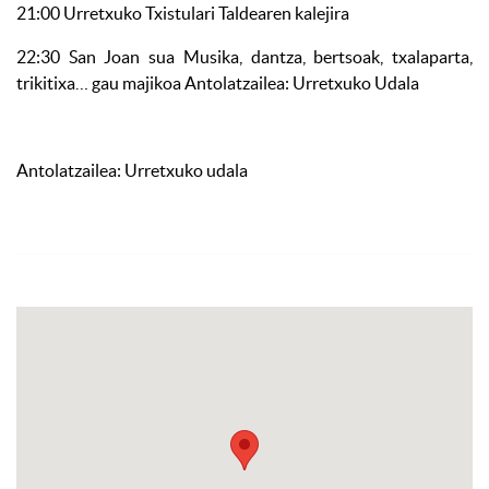
21:00 Urretxuko Txistulari Taldearen kalejira
22:30 San Joan sua Musika, dantza, bertsoak, txalaparta,
trikitixa… gau majikoa Antolatzailea: Urretxuko Udala
Antolatzailea: Urretxuko udala