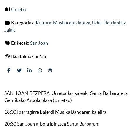
Urretxu
Kategoriak:
Kultura
,
Musika eta dantza
,
Udal-Herriabiziz
,
Jaiak
Etiketak:
San Joan
Ikustaldiak: 6235
SAN JOAN BEZPERA Urretxuko kaleak, Santa Barbara eta
Gernikako Arbola plaza (Urretxu)
18:00 Iparragirre Balerdi Musika Bandaren kalejira
20:30 San Joan arbola ipintzea Santa Barbaran