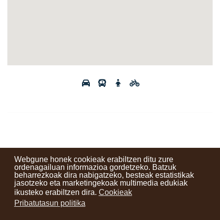
Webgune honek cookieak erabiltzen ditu zure
ordenagailuan informazioa gordetzeko. Batzuk
beharrezkoak dira nabigatzeko, besteak estatistikak
Kontaktuak
Erabilera baldintzak
Lege oharra
Berriak
jasotzeko eta marketingekoak multimedia edukiak
ikusteko erabiltzen dira.
Cookieak
Zure iritzia
Pribatutasun politika