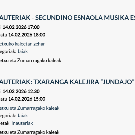
AUTERIAK - SECUNDINO ESNAOLA MUSIKA 
i
14.02.2026 17:00
katu
14.02.2026 18:00
etxuko kaleetan zehar
egoriak:
Jaiak
etxu eta Zumarrragako kaleak
AUTERIAK: TXARANGA KALEJIRA “JUNDAJO”
i
14.02.2026 12:30
katu
14.02.2026 15:00
etxu eta Zumarragako kaleak
egoriak:
Jaiak
ketak:
Inauteriak
etxu eta Zumarragako kaleak