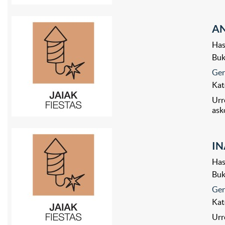
AN
Has
Bu
Ger
Kat
Urr
ask
IN
Has
Bu
Ger
Kat
Urr