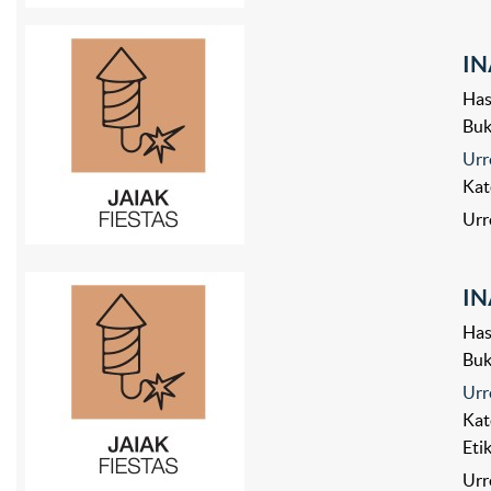
IN
Has
Bu
Urr
Kat
Urr
IN
Has
Bu
Urr
Kat
Eti
Urr