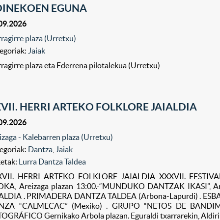
DINEKOEN EGUNA
09.2026
rragirre plaza (Urretxu)
egoriak:
Jaiak
rragirre plaza eta Ederrena pilotalekua (Urretxu)
VII. HERRI ARTEKO FOLKLORE JAIALDIA
09.2026
izaga - Kalebarren plaza (Urretxu)
egoriak:
Dantza
,
Jaiak
ketak:
Lurra Dantza Taldea
XVII. HERRI ARTEKO FOLKLORE JAIALDIA XXXVII. FESTIV
KA, Areizaga plazan 13:00.-“MUNDUKO DANTZAK IKASI”, Ar
ALDIA . PRIMADERA DANTZA TALDEA (Arbona-Lapurdi) . ESBA
NZA “CALMECAC” (Mexiko) . GRUPO “NETOS DE BANDIM”
OGRÁFICO Gernikako Arbola plazan. Eguraldi txarrarekin, Aldiri 