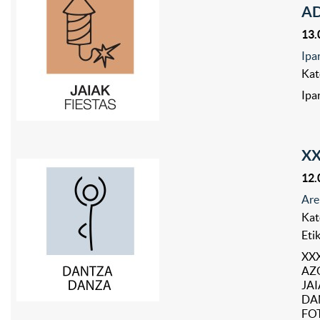
A
13.
Ipa
Kat
Ipa
XX
12.
Are
Kat
Eti
XX
AZO
JAI
DA
FOT