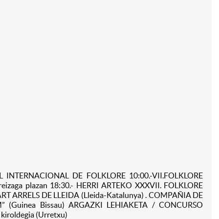
AL INTERNACIONAL DE FOLKLORE 10:00.-VII.FOLKLORE
eizaga plazan 18:30.- HERRI ARTEKO XXXVII. FOLKLORE
RT ARRELS DE LLEIDA (Lleida-Katalunya) . COMPAÑIA DE
 (Guinea Bissau) ARGAZKI LEHIAKETA / CONCURSO
kiroldegia (Urretxu)