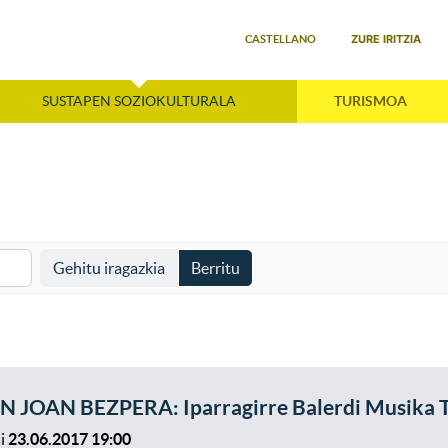
Select your language
ZURE IRITZIA
CASTELLANO
SUSTAPEN SOZIOKULTURALA
TURISMOA
Gehitu iragazkia
Berritu
N JOAN BEZPERA: Iparragirre Balerdi Musika Tai
i
23.06.2017 19:00