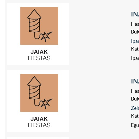
IN
Has
Bu
Ipa
Kat
Ipa
IN
Has
Bu
Zel
Kat
Egu