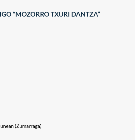
AUNGO “MOZORRO TXURI DANTZA”
a gunean (Zumarraga)