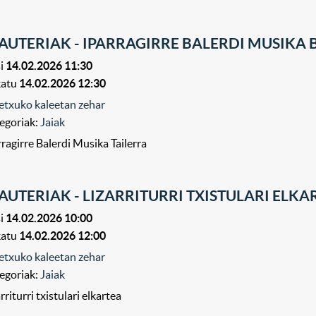
AUTERIAK - IPARRAGIRRE BALERDI MUSIKA
i
14.02.2026 11:30
katu
14.02.2026 12:30
etxuko kaleetan zehar
egoriak:
Jaiak
rragirre Balerdi Musika Tailerra
AUTERIAK - LIZARRITURRI TXISTULARI ELK
i
14.02.2026 10:00
katu
14.02.2026 12:00
etxuko kaleetan zehar
egoriak:
Jaiak
rriturri txistulari elkartea