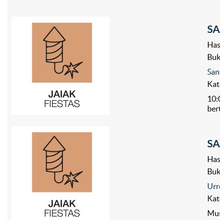
SA
Has
Bu
San
Kat
10:
ber
SA
Has
Bu
Urr
Kat
Mus