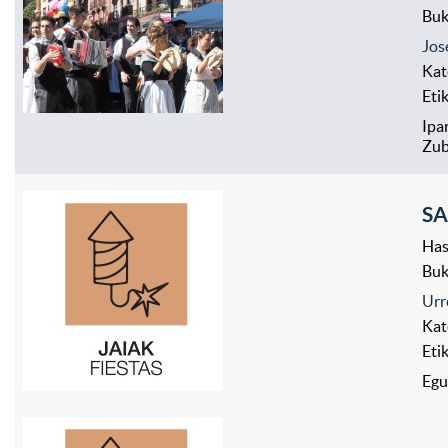
Bu
Jos
Kat
Eti
Ipa
Zub
SA
Has
Bu
Urr
Kat
Eti
Egu