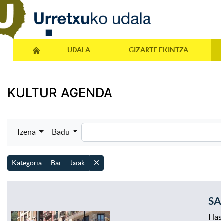
UDALA
GIZARTE EKINTZA
KULTUR AGENDA
Izena
Badu
Kategoria
Bai
Jaiak
SA
Has