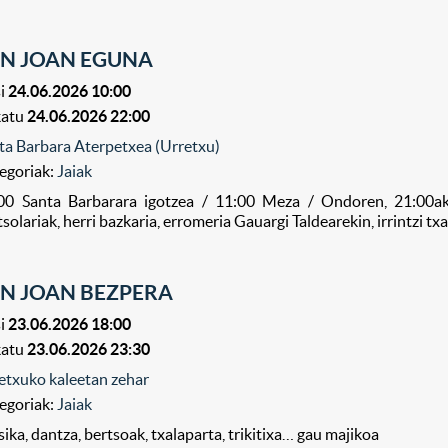
N JOAN EGUNA
i
24.06.2026 10:00
katu
24.06.2026 22:00
ta Barbara Aterpetxea (Urretxu)
egoriak:
Jaiak
00 Santa Barbarara igotzea / 11:00 Meza / Ondoren, 21:00ak ar
tsolariak, herri bazkaria, erromeria Gauargi Taldearekin, irrintzi tx
N JOAN BEZPERA
i
23.06.2026 18:00
katu
23.06.2026 23:30
etxuko kaleetan zehar
egoriak:
Jaiak
ika, dantza, bertsoak, txalaparta, trikitixa… gau majikoa