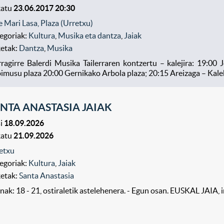
katu
23.06.2017 20:30
e Mari Lasa, Plaza (Urretxu)
egoriak:
Kultura
,
Musika eta dantza
,
Jaiak
ketak:
Dantza
,
Musika
rragirre Balerdi Musika Tailerraren kontzertu – kalejira: 19:0
imusu plaza 20:00 Gernikako Arbola plaza; 20:15 Areizaga – Kale
NTA ANASTASIA JAIAK
i
18.09.2026
katu
21.09.2026
etxu
egoriak:
Kultura
,
Jaiak
ketak:
Santa Anastasia
nak: 18 - 21, ostiraletik astelehenera. - Egun osan. EUSKAL JAIA, i