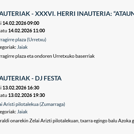
AUTERIAK - XXXVI. HERRI INAUTERIA: “AT
i
14.02.2026 09:00
katu
14.02.2026 11:00
rragirre plaza (Urretxu)
egoriak:
Jaiak
rragirre plaza eta ondoren Urretxuko baserriak
AUTERIAK - DJ FESTA
i
13.02.2026 16:30
katu
13.02.2026 19:30
ai Aristi pilotalekua (Zumarraga)
egoriak:
Jaiak
raldi onarekin Zelai Arizti pilotalekuan, txarra egingo balu Azok