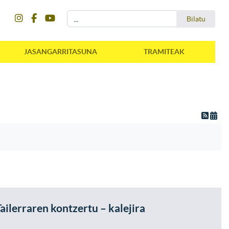
instagram
facebook
youtube
Bilatu
Bilatu
JASANGARRITASUNA
TRAMITEAK
lerraren kontzertu – kalejira