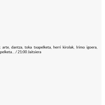
te, dantza, toka txapelketa, herri kirolak, Irimo igoera,
apelketa… / 21:00 Jaitsiera