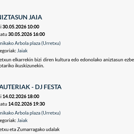
IZTASUN JAIA
i
30.05.2026 10:00
katu
30.05.2026 16:00
nikako Arbola plaza (Urretxu)
egoriak:
Jaiak
etxun elkarrekin bizi diren kultura edo edonolako aniztasun ezbe
otariko ikuskizunekin.
AUTERIAK - DJ FESTA
i
14.02.2026 18:00
katu
14.02.2026 19:30
nikako Arbola plaza (Urretxu)
egoriak:
Jaiak
etxu eta Zumarragako udalak