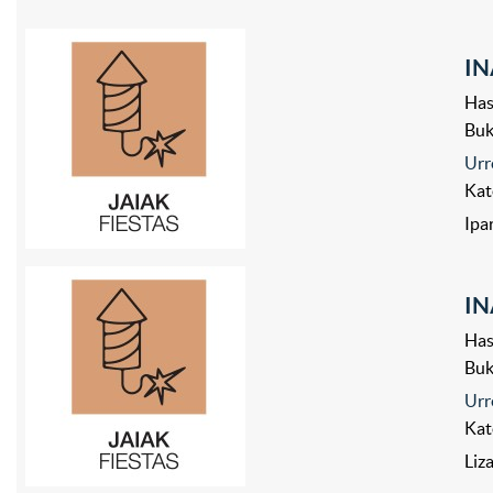
IN
Has
Bu
Urr
Kat
Ipa
IN
Has
Bu
Urr
Kat
Liza