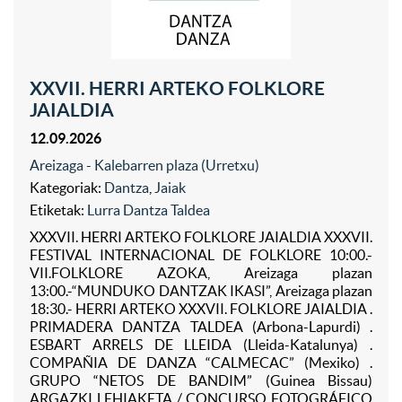
XXVII. HERRI ARTEKO FOLKLORE
JAIALDIA
12.09.2026
Areizaga - Kalebarren plaza (Urretxu)
Kategoriak:
Dantza
,
Jaiak
Etiketak:
Lurra Dantza Taldea
XXXVII. HERRI ARTEKO FOLKLORE JAIALDIA XXXVII.
FESTIVAL INTERNACIONAL DE FOLKLORE 10:00.-
VII.FOLKLORE AZOKA, Areizaga plazan
13:00.-“MUNDUKO DANTZAK IKASI”, Areizaga plazan
18:30.- HERRI ARTEKO XXXVII. FOLKLORE JAIALDIA .
PRIMADERA DANTZA TALDEA (Arbona-Lapurdi) .
ESBART ARRELS DE LLEIDA (Lleida-Katalunya) .
COMPAÑIA DE DANZA “CALMECAC” (Mexiko) .
GRUPO “NETOS DE BANDIM” (Guinea Bissau)
ARGAZKI LEHIAKETA / CONCURSO FOTOGRÁFICO