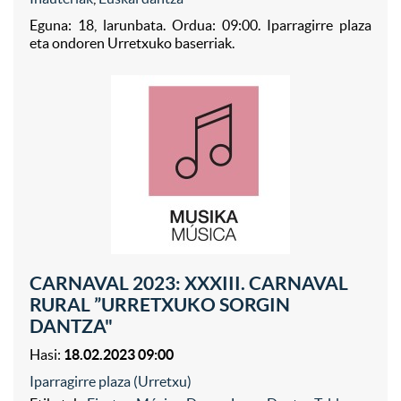
Eguna: 18, larunbata. Ordua: 09:00. Iparragirre plaza
eta ondoren Urretxuko baserriak.
CARNAVAL 2023: XXXIII. CARNAVAL
RURAL ”URRETXUKO SORGIN
DANTZA"
Hasi:
18.02.2023 09:00
Iparragirre plaza (Urretxu)