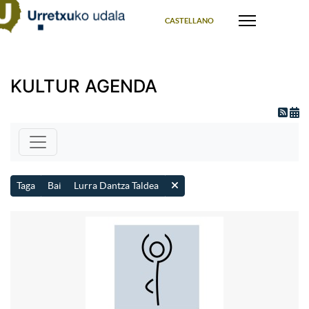
Select your language
CASTELLANO
KULTUR AGENDA
Taga
Bai
Lurra Dantza Taldea