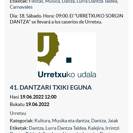
Etiketak:
Fiestas
,
Música
,
Danza
,
Lurra Dantza Taldea
,
Carnavales
Día: 18, Sábado. Hora: 09:00. El "URRETXUKO SORGIN
DANTZA" se llevará a los caseríos de Urretxu.
41. DANTZARI TXIKI EGUNA
Hasi
19.06.2022 12:00
Bukatu
19.06.2022
Urretxu
Kategoriak:
Kultura
,
Musika eta dantza
,
Dantza
,
Jaiak
Etiketak:
Dantza
,
Lurra Dantza Taldea
,
Kalejira
,
Irrintzi