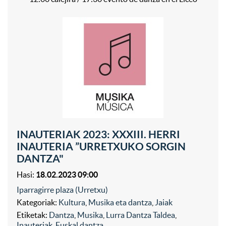
INAUTERIAK 2023: XXXIII. HERRI
INAUTERIA ”URRETXUKO SORGIN
DANTZA"
Hasi:
18.02.2023 09:00
Iparragirre plaza (Urretxu)
Kategoriak:
Kultura
,
Musika eta dantza
,
Jaiak
Etiketak:
Dantza
,
Musika
,
Lurra Dantza Taldea
,
Inauteriak
,
Euskal dantza