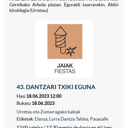
Gernikako Arbola plazan. Eguraldi txarrarekin, Aldiri
kiroldegia (Urretxu)
43. DANTZARI TXIKI EGUNA
Hasi
18.06.2023 12:00
Bukatu
18.06.2023
Urretxu eta Zumarragako kaleak
Etiketak:
Danza
,
Lurra Dantza Taldea
,
Pasacalle
12:00 calejira / 17:30 evento de danza en el Liceo