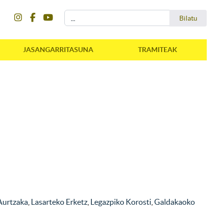
instagram
facebook
youtube
Bilatu
Bilatu
JASANGARRITASUNA
TRAMITEAK
Aurtzaka
,
Lasarteko Erketz
,
Legazpiko Korosti
,
Galdakaoko