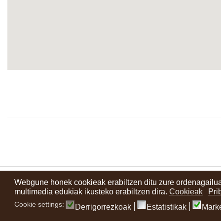
Webgune honek cookieak erabiltzen ditu zure ordenagailua
Kontaktuak
Erabilera baldintzak
Lege oharra
Berriak
Zure i
multimedia edukiak ikusteko erabiltzen dira.
Cookieak
Pri
Cookie settings:
Derrigorrezkoak
Estatistikak
Mark