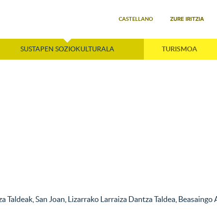
Select your language
ZURE IRITZIA
CASTELLANO
SUSTAPEN SOZIOKULTURALA
TURISMOA
za Taldeak
,
San Joan
,
Lizarrako Larraiza Dantza Taldea
,
Beasaingo 