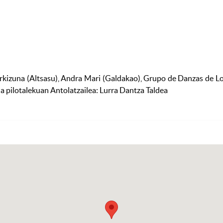
izuna (Altsasu), Andra Mari (Galdakao), Grupo de Danzas de Logro
na pilotalekuan Antolatzailea: Lurra Dantza Taldea