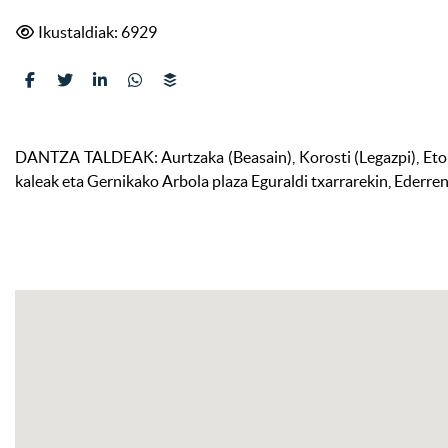
Ikustaldiak: 6929
DANTZA TALDEAK: Aurtzaka (Beasain), Korosti (Legazpi), Etork
kaleak eta Gernikako Arbola plaza Eguraldi txarrarekin, Ederre