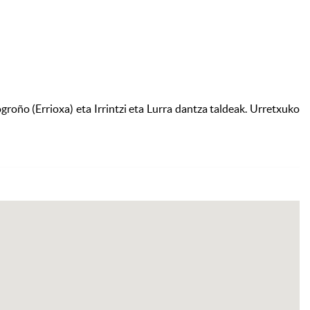
Bi
ño (Errioxa) eta Irrintzi eta Lurra dantza taldeak. Urretxuko