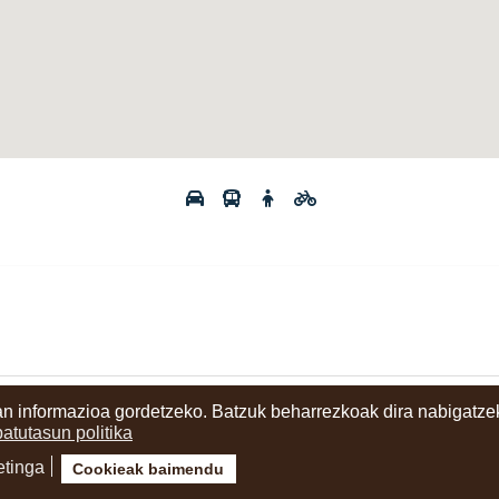
n informazioa gordetzeko. Batzuk beharrezkoak dira nabigatzek
ritzia
batutasun politika
etinga
Cookieak baimendu