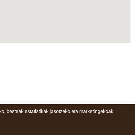
o, besteak estatistikak jasotzeko eta marketingekoak
instagram
facebook
youtube