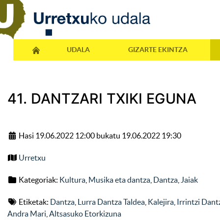
UDALA
GIZARTE EKINTZA
41. DANTZARI TXIKI EGUNA
Hasi 19.06.2022 12:00 bukatu 19.06.2022 19:30
Urretxu
Kategoriak:
Kultura
,
Musika eta dantza
,
Dantza
,
Jaiak
Etiketak:
Dantza
,
Lurra Dantza Taldea
,
Kalejira
,
Irrintzi Dant
Andra Mari
,
Altsasuko Etorkizuna