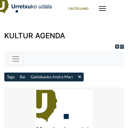
Select your language
CASTELLANO
KULTUR AGENDA
Taga
Bai
Galdakaoko Andra Mari