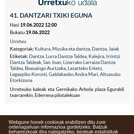
41. DANTZARI TXIKI EGUNA
Hasi
19.06.2022 12:00
Bukatu
19.06.2022
Urretxu
Kategoriak:
Kultura
,
Musika eta dantza
,
Dantza
,
Jaiak
Etiketak:
Dantza
,
Lurra Dantza Taldea
,
Kalejira
,
Irrintzi
Dantza Taldeak
,
San Joan
,
Lizarrako Larraiza Dantza
Taldea
,
Beasaingo Aurtzaka
,
Lasarteko Erketz
,
Legazpiko Korosti
,
Galdakaoko Andra Mari
,
Altsasuko
Etorkizuna
Urretxuko kaleak eta Gernikako Arbola plaza Eguraldi
txarrarekin, Ederrena pilotalekuan
Webgune honek cookieak erabiltzen ditu zure
ordenagailuan informazioa gordetzeko. Batzuk
beharrezkoak dira nabigatzeko, besteak estatistikak