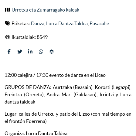
Urretxu eta Zumarragako kaleak
Etiketak:
Danza
,
Lurra Dantza Taldea
,
Pasacalle
Ikustaldiak: 8549
12:00 calejira / 17:30 evento de danza en el Liceo
GRUPOS DE DANZA: Aurtzaka (Beasain), Korosti (Legazpi),
Ereintza (Orereta), Andra Mari (Galdakao), Irrintzi y Lurra
dantza taldeak
Lugar: calles de Urretxu y patio del Lizeo (con mal tiempo en
el frontón Ederrena)
Organiza: Lurra Dantza Taldea