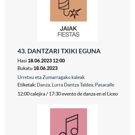
43. DANTZARI TXIKI EGUNA
Hasi
18.06.2023 12:00
Bukatu
18.06.2023
Urretxu eta Zumarragako kaleak
Etiketak:
Danza
,
Lurra Dantza Taldea
,
Pasacalle
12:00 calejira / 17:30 evento de danza en el Liceo