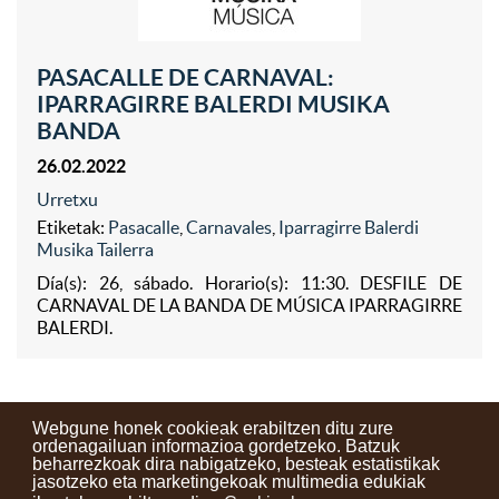
PASACALLE DE CARNAVAL:
IPARRAGIRRE BALERDI MUSIKA
BANDA
26.02.2022
Urretxu
Etiketak:
Pasacalle
,
Carnavales
,
Iparragirre Balerdi
Musika Tailerra
Día(s): 26, sábado. Horario(s): 11:30. DESFILE DE
CARNAVAL DE LA BANDA DE MÚSICA IPARRAGIRRE
BALERDI.
Webgune honek cookieak erabiltzen ditu zure
ordenagailuan informazioa gordetzeko. Batzuk
beharrezkoak dira nabigatzeko, besteak estatistikak
Kontaktuak
Erabilera baldintzak
Lege oharra
Berriak
jasotzeko eta marketingekoak multimedia edukiak