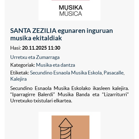
SANTA ZEZILIA egunaren inguruan
musika ekitaldiak
Hasi:
20.11.2025 11:30
Urretxu eta Zumarraga
Kategoriak:
Musika eta dantza
Etiketak:
Secundino Esnaola Musika Eskola
,
Pasacalle
,
Kalejira
Secundino Esnaola Musika Eskolako ikasleen kalejira.
“Iparragirre Balerdi” Musika Banda eta “Lizarriturri”
Urretxuko txistulari elkartea.