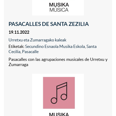
PASACALLES DE SANTA ZEZILIA
19.11.2022
Urretxu eta Zumarragako kaleak
Etiketak:
Secundino Esnaola Musika Eskola
,
Santa
Cecilia
,
Pasacalle
Pasacalles con las agrupaciones musicales de Urretxu y
Zumarraga