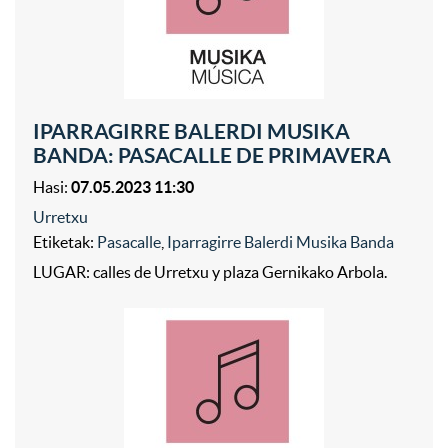
IPARRAGIRRE BALERDI MUSIKA
BANDA: PASACALLE DE PRIMAVERA
Hasi:
07.05.2023 11:30
Urretxu
Etiketak:
Pasacalle
,
Iparragirre Balerdi Musika Banda
LUGAR: calles de Urretxu y plaza Gernikako Arbola.