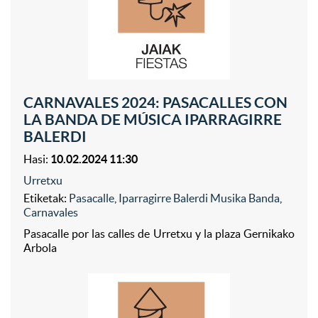
CARNAVALES 2024: PASACALLES CON
LA BANDA DE MÚSICA IPARRAGIRRE
BALERDI
Hasi:
10.02.2024 11:30
Urretxu
Etiketak:
Pasacalle
,
Iparragirre Balerdi Musika Banda
,
Carnavales
Pasacalle por las calles de Urretxu y la plaza Gernikako
Arbola