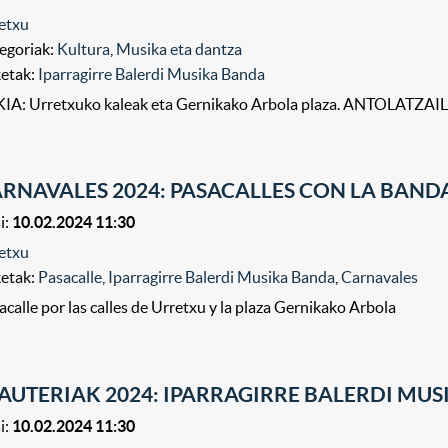
etxu
egoriak:
Kultura
,
Musika eta dantza
ketak:
Iparragirre Balerdi Musika Banda
IA: Urretxuko kaleak eta Gernikako Arbola plaza. ANTOLATZAILEA
RNAVALES 2024: PASACALLES CON LA BAND
i:
10.02.2024 11:30
etxu
ketak:
Pasacalle
,
Iparragirre Balerdi Musika Banda
,
Carnavales
acalle por las calles de Urretxu y la plaza Gernikako Arbola
AUTERIAK 2024: IPARRAGIRRE BALERDI MU
i:
10.02.2024 11:30