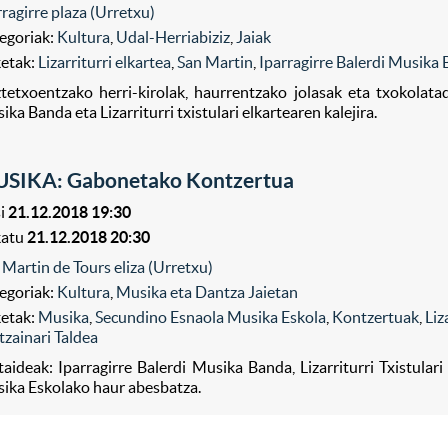
rragirre plaza (Urretxu)
egoriak:
Kultura
,
Udal-Herriabiziz
,
Jaiak
ketak:
Lizarriturri elkartea
,
San Martin
,
Iparragirre Balerdi Musika
tetxoentzako herri-kirolak, haurrentzako jolasak eta txokolatada
ika Banda eta Lizarriturri txistulari elkartearen kalejira.
SIKA: Gabonetako Kontzertua
i
21.12.2018 19:30
katu
21.12.2018 20:30
 Martin de Tours eliza (Urretxu)
egoriak:
Kultura
,
Musika eta Dantza Jaietan
ketak:
Musika
,
Secundino Esnaola Musika Eskola
,
Kontzertuak
,
Liz
tzainari Taldea
taideak: Iparragirre Balerdi Musika Banda, Lizarriturri Txistulari
ika Eskolako haur abesbatza.