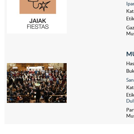
Ipa
Kat
Eti
Gaz
Mus
MU
Has
Bu
San
Kat
Eti
Dul
Par
Mus