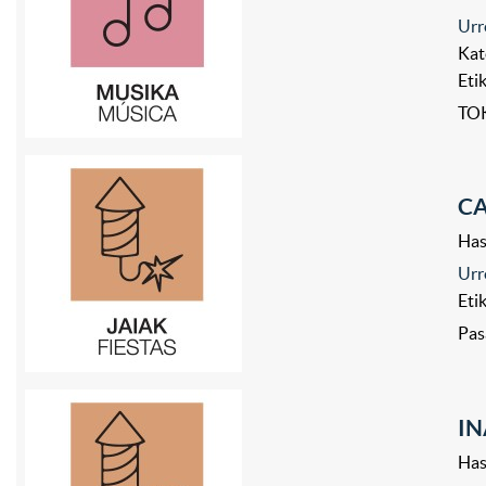
Urr
Kat
Eti
TOK
CA
Has
Urr
Eti
Pas
IN
Has