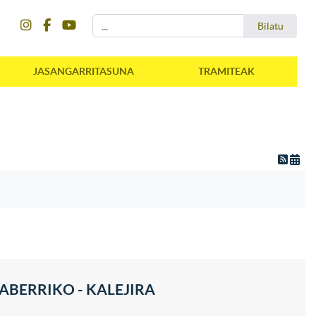
instagram
facebook
youtube
Bilatu
Bilatu
JASANGARRITASUNA
TRAMITEAK
ABERRIKO - KALEJIRA