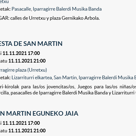
etxu
ketak:
Pasacalle
,
Iparragirre Balerdi Musika Banda
AR: calles de Urretxu y plaza Gernikako Arbola.
ESTA DE SAN MARTIN
i
11.11.2021 17:00
katu
11.11.2021 21:00
rragirre plaza (Urretxu)
ketak:
Lizarriturri elkartea
,
San Martin
,
Iparragirre Balerdi Musika
ri-kirolak para las/os jovencitas/os, Juegos para las/os niñas/o
cilla, pasacalles de Iparragirre Balerdi Musika Banda y Lizarriturri t
N MARTIN EGUNEKO JAIA
i
11.11.2021 17:00
katu
11.11.2021 21:00