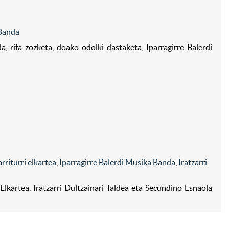
 Banda
, rifa zozketa, doako odolki dastaketa, Iparragirre Balerdi
arriturri elkartea
,
Iparragirre Balerdi Musika Banda
,
Iratzarri
 Elkartea, Iratzarri Dultzainari Taldea eta Secundino Esnaola