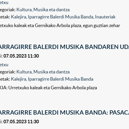
etxu
egoriak:
Kultura
,
Musika eta dantza
ketak:
Kalejira
,
Iparragirre Balerdi Musika Banda
,
Inauteriak
etxuko kaleak eta Gernikako Arbola plaza, egun guztian zehar
ARRAGIRRE BALERDI MUSIKA BANDAREN UD
i:
07.05.2023 11:30
etxu
egoriak:
Kultura
,
Musika eta dantza
ketak:
Kalejira
,
Iparragirre Balerdi Musika Banda
IA: Urretxuko kaleak eta Gernikako Arbola plaza
ARRAGIRRE BALERDI MUSIKA BANDA: PASAC
i:
07.05.2023 11:30