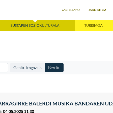
Select your language
ZURE IRITZIA
CASTELLANO
SUSTAPEN SOZIOKULTURALA
TURISMOA
Gehitu iragazkia
Berritu
ARRAGIRRE BALERDI MUSIKA BANDAREN UD
i:
04.05.2025 11:30