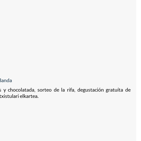
 Banda
s y chocolatada, sorteo de la rifa, degustación gratuíta de
xistulari elkartea.