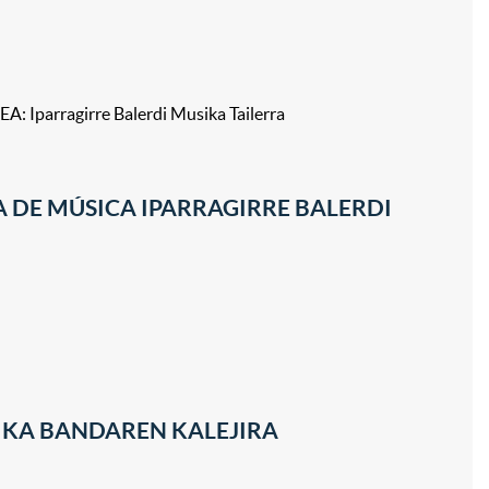
Bi
: Iparragirre Balerdi Musika Tailerra
A DE MÚSICA IPARRAGIRRE BALERDI
SIKA BANDAREN KALEJIRA