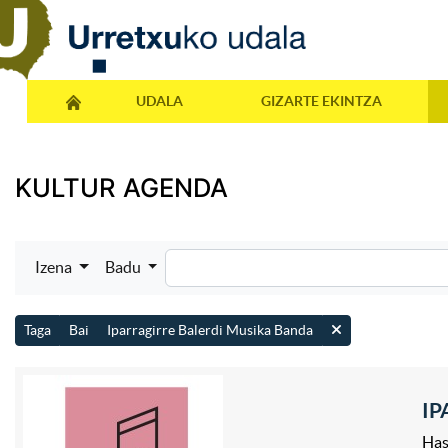
UDALA
GIZARTE EKINTZA
KULTUR AGENDA
Izena
Badu
Taga
Bai
Iparragirre Balerdi Musika Banda
IP
Has