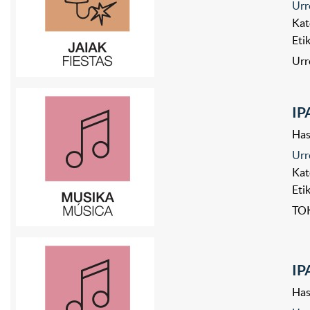
Urr
Kat
Eti
Urr
IP
Has
Urr
Kat
Eti
TOK
IP
Has