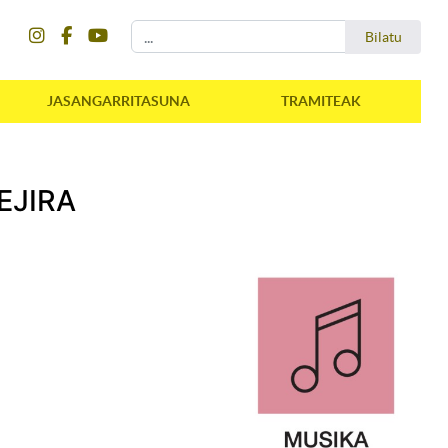
instagram
facebook
youtube
Bilatu
Bilatu
JASANGARRITASUNA
TRAMITEAK
EJIRA