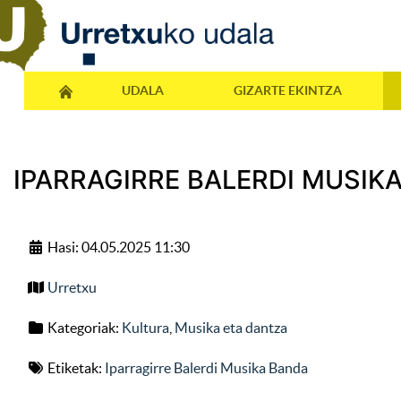
UDALA
GIZARTE EKINTZA
IPARRAGIRRE BALERDI MUSIK
Hasi: 04.05.2025 11:30
Urretxu
Kategoriak:
Kultura
,
Musika eta dantza
Etiketak:
Iparragirre Balerdi Musika Banda