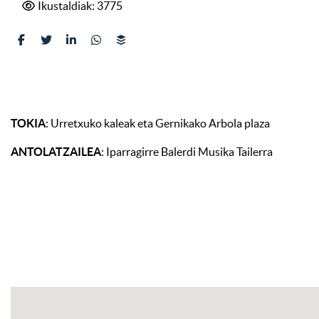
Ikustaldiak: 3775
TOKIA
: Urretxuko kaleak eta Gernikako Arbola plaza
ANTOLATZAILEA
: Iparragirre Balerdi Musika Tailerra