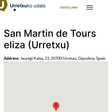
Select your language
CASTELLANO
San Martin de Tours
eliza (Urretxu)
Address:
Jauregi Kalea, 23, 20700 Urretxu, Gipuzkoa, Spain