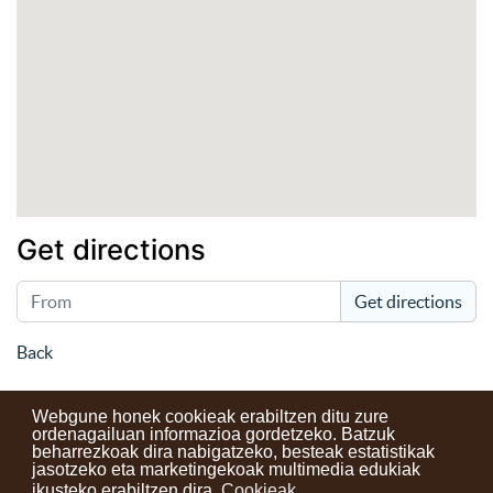
Get directions
Get directions
Back
Webgune honek cookieak erabiltzen ditu zure
ordenagailuan informazioa gordetzeko. Batzuk
beharrezkoak dira nabigatzeko, besteak estatistikak
Kontaktuak
Erabilera baldintzak
Lege oharra
Berriak
jasotzeko eta marketingekoak multimedia edukiak
ikusteko erabiltzen dira.
Cookieak