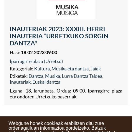
INAUTERIAK 2023: XXXIII. HERRI
INAUTERIA ”URRETXUKO SORGIN
DANTZA"
Hasi:
18.02.2023 09:00
Iparragirre plaza (Urretxu)
Kategoriak:
Kultura
,
Musika eta dantza
,
Jaiak
Etiketak:
Dantza
,
Musika
,
Lurra Dantza Taldea
,
Inauteriak
,
Euskal dantza
Eguna: 18, larunbata. Ordua: 09:00. Iparragirre plaza
eta ondoren Urretxuko baserriak.
Webgune honek cookieak erabiltzen ditu zure
ordenagailuan informazioa gordetzeko. Batzuk