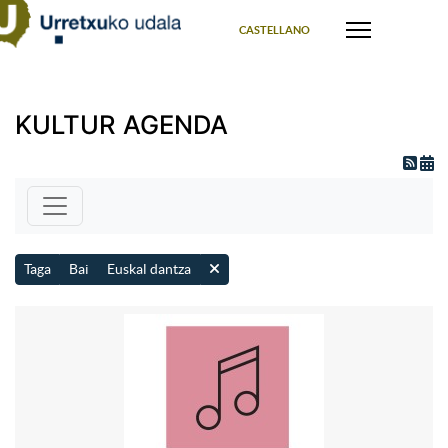
Select your language
CASTELLANO
KULTUR AGENDA
Taga
Bai
Euskal dantza