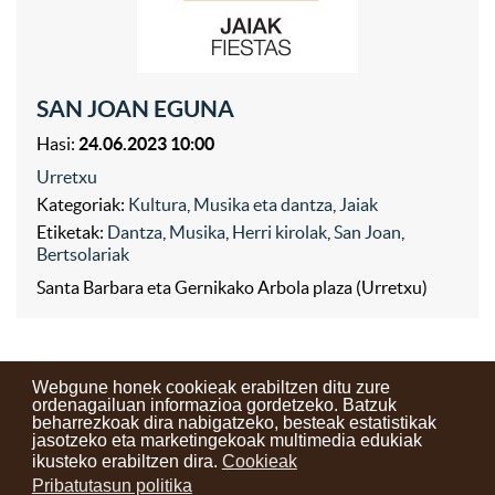
SAN JOAN EGUNA
Hasi:
24.06.2023 10:00
Urretxu
Kategoriak:
Kultura
,
Musika eta dantza
,
Jaiak
Etiketak:
Dantza
,
Musika
,
Herri kirolak
,
San Joan
,
Bertsolariak
Santa Barbara eta Gernikako Arbola plaza (Urretxu)
Webgune honek cookieak erabiltzen ditu zure
ordenagailuan informazioa gordetzeko. Batzuk
beharrezkoak dira nabigatzeko, besteak estatistikak
Kontaktuak
Erabilera baldintzak
Lege oharra
Berriak
jasotzeko eta marketingekoak multimedia edukiak
ikusteko erabiltzen dira.
Cookieak
Zure iritzia
Pribatutasun politika