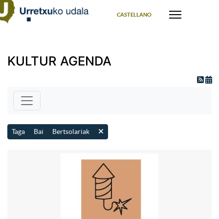
Select your language
CASTELLANO
KULTUR AGENDA
Taga
Bai
Bertsolariak