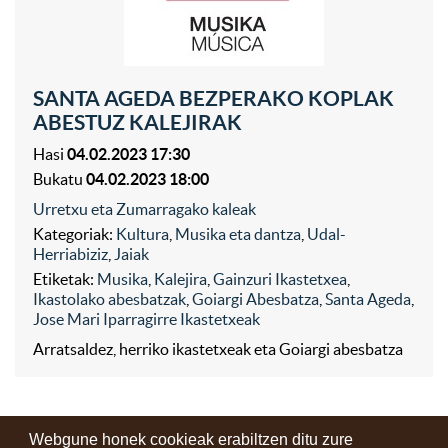
SANTA AGEDA BEZPERAKO KOPLAK
ABESTUZ KALEJIRAK
Hasi
04.02.2023 17:30
Bukatu
04.02.2023 18:00
Urretxu eta Zumarragako kaleak
Kategoriak:
Kultura
,
Musika eta dantza
,
Udal-
Herriabiziz
,
Jaiak
Etiketak:
Musika
,
Kalejira
,
Gainzuri Ikastetxea
,
Ikastolako abesbatzak
,
Goiargi Abesbatza
,
Santa Ageda
,
Jose Mari Iparragirre Ikastetxeak
Arratsaldez, herriko ikastetxeak eta Goiargi abesbatza
Webgune honek cookieak erabiltzen ditu zure