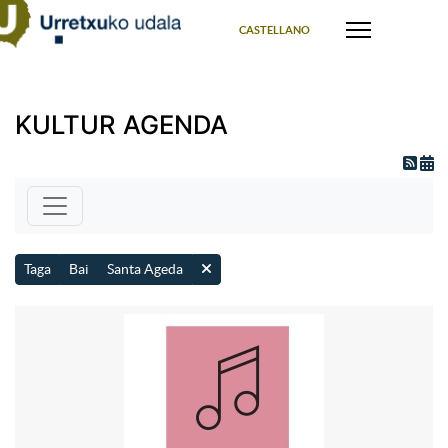
Select your language
CASTELLANO
KULTUR AGENDA
Taga
Bai
Santa Ageda