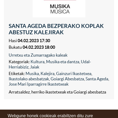
SANTA AGEDA BEZPERAKO KOPLAK
ABESTUZ KALEJIRAK
Hasi
04.02.2023 17:30
Bukatu
04.02.2023 18:00
Urretxu eta Zumarragako kaleak
Kategoriak:
Kultura
,
Musika eta dantza
,
Udal-
Herriabiziz
,
Jaiak
Etiketak:
Musika
,
Kalejira
,
Gainzuri Ikastetxea
,
Ikastolako abesbatzak
,
Goiargi Abesbatza
,
Santa Ageda
,
Jose Mari Iparragirre Ikastetxeak
Arratsaldez, herriko ikastetxeak eta Goiargi abesbatza
Webgune honek cookieak erabiltzen ditu zure