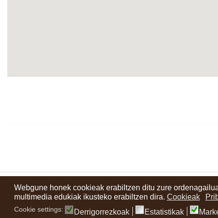
Webgune honek cookieak erabiltzen ditu zure ordenagailua
Kontaktuak
Erabilera baldintzak
Lege oharra
Berriak
Zure i
multimedia edukiak ikusteko erabiltzen dira.
Cookieak
Pri
Cookie settings:
Derrigorrezkoak
Estatistikak
Mark