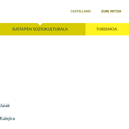
Select your language
ZURE IRITZIA
CASTELLANO
SUSTAPEN SOZIOKULTURALA
TURISMOA
Jaiak
Kalejira