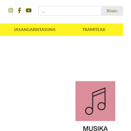
instagram
facebook
youtube
Bilatu
Bilatu
JASANGARRITASUNA
TRAMITEAK