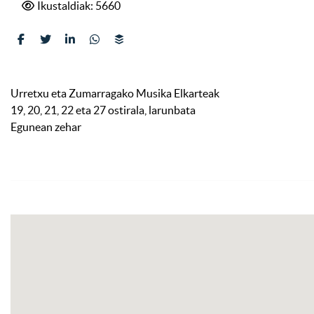
Ikustaldiak: 5660
Urretxu eta Zumarragako Musika Elkarteak
19, 20, 21, 22 eta 27 ostirala, larunbata
Egunean zehar