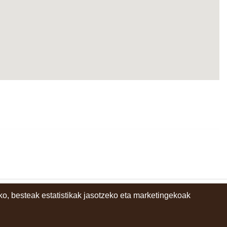
o, besteak estatistikak jasotzeko eta marketingekoak
instagram
facebook
youtube