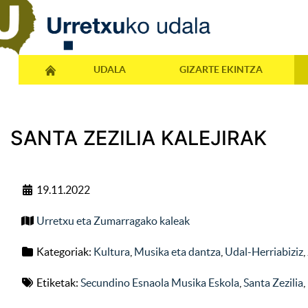
UDALA
GIZARTE EKINTZA
SANTA ZEZILIA KALEJIRAK
19.11.2022
Urretxu eta Zumarragako kaleak
Kategoriak:
Kultura
,
Musika eta dantza
,
Udal-Herriabiziz
,
Etiketak:
Secundino Esnaola Musika Eskola
,
Santa Zezilia
,