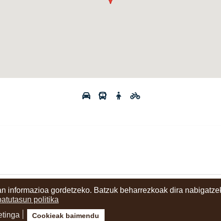
n informazioa gordetzeko. Batzuk beharrezkoak dira nabigatzek
ritzia
batutasun politika
etinga
Cookieak baimendu