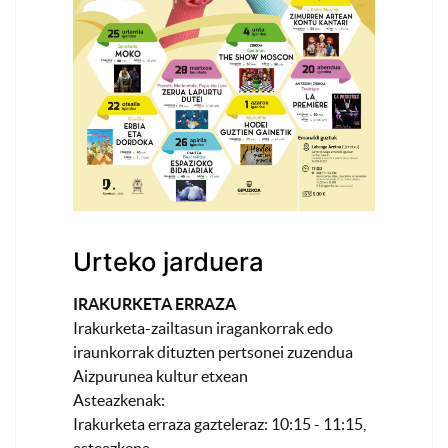
Urteko jarduera
IRAKURKETA ERRAZA
Irakurketa-zailtasun iragankorrak edo
iraunkorrak dituzten pertsonei zuzendua
Aizpurunea kultur etxean
Asteazkenak:
Irakurketa erraza gazteleraz: 10:15 - 11:15,