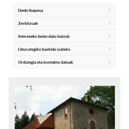
Deskribapena
Zerbitzuak
Intereseko beste datu batzuk
Liburutegiko bazkide izateko
Ordutegia eta kontaktu datuak