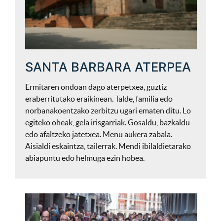
SANTA BARBARA ATERPEA
Ermitaren ondoan dago aterpetxea, guztiz
eraberritutako eraikinean. Talde, familia edo
norbanakoentzako zerbitzu ugari ematen ditu. Lo
egiteko oheak, gela irisgarriak. Gosaldu, bazkaldu
edo afaltzeko jatetxea. Menu aukera zabala.
Aisialdi eskaintza, tailerrak. Mendi ibilaldietarako
abiapuntu edo helmuga ezin hobea.