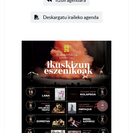
Itzuli agendara
Deskargatu iraileko agenda