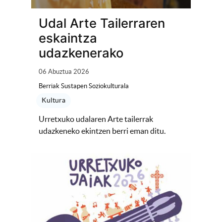
Udal Arte Tailerraren
eskaintza
udazkenerako
06 Abuztua 2026
Berriak Sustapen Soziokulturala
Kultura
Urretxuko udalaren Arte tailerrak
udazkeneko ekintzen berri eman ditu.