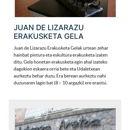
JUAN DE LIZARAZU
ERAKUSKETA GELA
Juan de Lizarazu Erakusketa Gelak urtean zehar
hainbat pintura eta eskultura erakusketa izaten
ditu. Gela honetan erakusketa egin ahal izateko
dagokion eskaera orria bete eta Udaletxean
aurkeztu behar duzu. Era berean aurkeztu nahi
duzunaren lagin bat (8 – 10 argazki) ere erantsi.