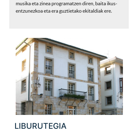
musika eta zinea programatzen diren, baita ikus-
entzunezkoa eta era guztietako ekitaldiak ere.
LIBURUTEGIA