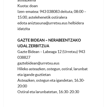
asteazkena
Kuota: doan
Izen-ematea: 943 038083 deituta, 08:00 –
15:00, astelehenetik ostiralera
edota
aniztasuna@urretxu.eus
helbidera
idatzita
GAZTE BIDEAN – NERABEENTZAKO
UDAL ZERBITZUA
Gazte Bidean – Labeaga 12 (Urretxu) 943
038827
gaztebidean@urretxu.eus
Hileko asteazken, ostegun, ostiral, larunbat
eta igande guztietan
Asteazken, ostegun eta igandetan, 16.30-
20:00
Ostiral eta larunbatetan, 16:30-20:30