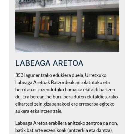
LABEAGA ARETOA
353 lagunentzako edukiera duela, Urretxuko
Labeaga Aretoak Batzordeak antolatutako eta
herritarrei zuzendutako hamaika ekitaldi hartzen
du. Era berean, helburu bera duten ekitaldietarako
elkarteei zein gizabanakoei ere erreserba egiteko
aukera eskaintzen zaie.
Labeaga Aretoa erabilera anitzeko zentroa da non,
batik bat arte eszenikoak (antzerkia eta dantza),