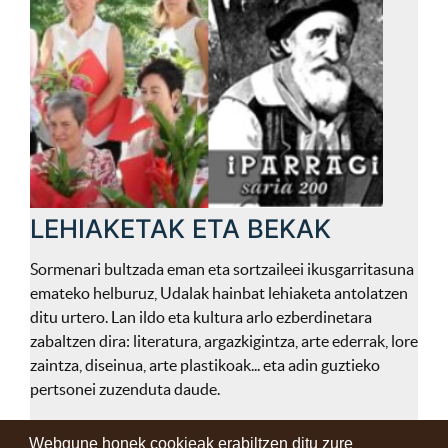
LEHIAKETAK ETA BEKAK
Sormenari bultzada eman eta sortzaileei ikusgarritasuna
emateko helburuz, Udalak hainbat lehiaketa antolatzen
ditu urtero. Lan ildo eta kultura arlo ezberdinetara
zabaltzen dira: literatura, argazkigintza, arte ederrak, lore
zaintza, diseinua, arte plastikoak... eta adin guztieko
pertsonei zuzenduta daude.
Webgune honek cookieak erabiltzen ditu zure