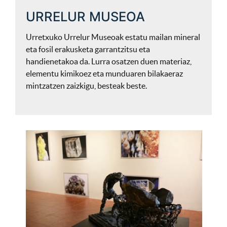
URRELUR MUSEOA
Urretxuko Urrelur Museoak estatu mailan mineral
eta fosil erakusketa garrantzitsu eta
handienetakoa da. Lurra osatzen duen materiaz,
elementu kimikoez eta munduaren bilakaeraz
mintzatzen zaizkigu, besteak beste.