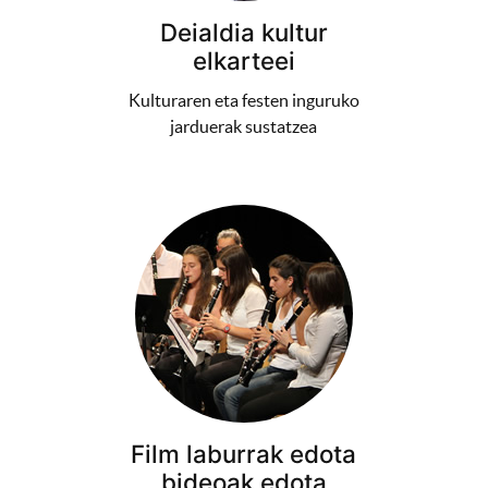
Deialdia kultur
elkarteei
Kulturaren eta festen inguruko
jarduerak sustatzea
Film laburrak edota
bideoak edota