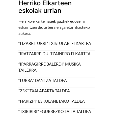
Herriko Elkarteen
eskolak urrian
Herriko elkarte hauek guztiek edozeini
eskaintzen diote beraien gaietan ikasteko
aukera:
“LIZARRITURRI” TXISTULARI ELKARTEA
“IRATZARRI” DULTZAINERO ELKARTEA
“IPARRAGIRRE BALERDI” MUSIKA
TAILERRA
“LURRA” DANTZA TALDEA
“ZSK” TXALAPARTA TALDEA
“HARIZPI” ESKULANETAKO TALDEA
“TXIRIBIRI” EGURREZKO TAILA TALDEA