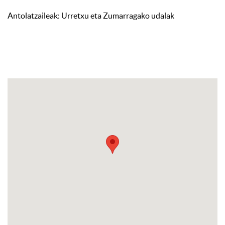
Antolatzaileak: Urretxu eta Zumarragako udalak