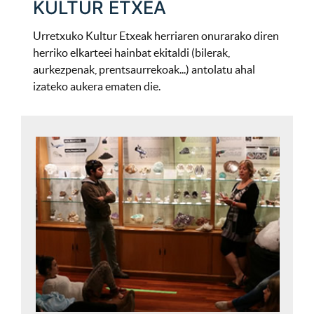
KULTUR ETXEA
Urretxuko Kultur Etxeak herriaren onurarako diren
herriko elkarteei hainbat ekitaldi (bilerak,
aurkezpenak, prentsaurrekoak...) antolatu ahal
izateko aukera ematen die.