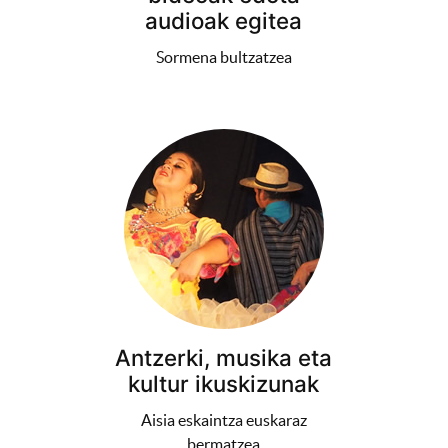
audioak egitea
Sormena bultzatzea
Antzerki, musika eta
kultur ikuskizunak
Aisia eskaintza euskaraz
bermatzea