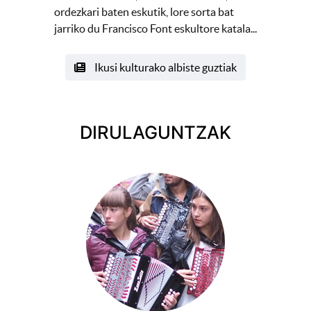
ordezkari baten eskutik, lore sorta bat
jarriko du Francisco Font eskultore katala...
Ikusi kulturako albiste guztiak
DIRULAGUNTZAK