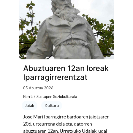
Abuztuaren 12an loreak
Iparragirrerentzat
05 Abuztua 2026
Berriak Sustapen Soziokulturala
Jaiak
Kultura
Jose Mari Iparragirre bardoaren jaiotzaren
206. urteurrena dela eta, datorren
abuztuaren 12an, Urretxuko Udalak, udal