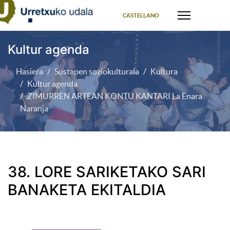
Select your language
CASTELLANO
Kultur agenda
Hasiera
Sustapen soziokulturala
Kultura
Kultur agenda
ZIMURREN ARTEAN KONTU KANTARI La Enara
Naranja
38. LORE SARIKETAKO SARI
BANAKETA EKITALDIA