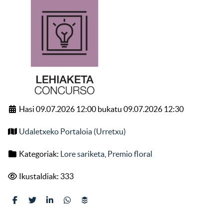
Hasi 09.07.2026 12:00 bukatu 09.07.2026 12:30
Udaletxeko Portaloia (Urretxu)
Kategoriak:
Lore sariketa
,
Premio floral
Ikustaldiak: 333