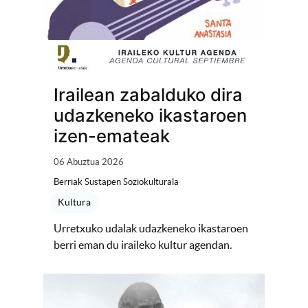
Irailean zabalduko dira
udazkeneko ikastaroen
izen-emateak
06 Abuztua 2026
Berriak Sustapen Soziokulturala
Kultura
Urretxuko udalak udazkeneko ikastaroen
berri eman du iraileko kultur agendan.