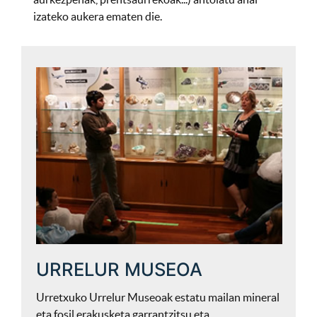
izateko aukera ematen die.
URRELUR MUSEOA
Urretxuko Urrelur Museoak estatu mailan mineral
eta fosil erakusketa garrantzitsu eta