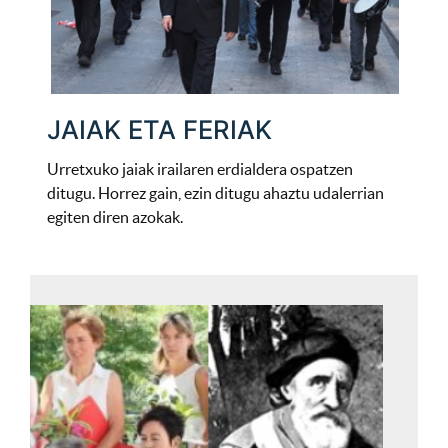
JAIAK ETA FERIAK
Urretxuko jaiak irailaren erdialdera ospatzen
ditugu. Horrez gain, ezin ditugu ahaztu udalerrian
egiten diren azokak.