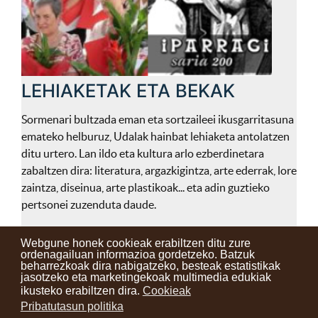
LEHIAKETAK ETA BEKAK
Sormenari bultzada eman eta sortzaileei ikusgarritasuna
emateko helburuz, Udalak hainbat lehiaketa antolatzen
ditu urtero. Lan ildo eta kultura arlo ezberdinetara
zabaltzen dira: literatura, argazkigintza, arte ederrak, lore
zaintza, diseinua, arte plastikoak... eta adin guztieko
pertsonei zuzenduta daude.
Webgune honek cookieak erabiltzen ditu zure
ordenagailuan informazioa gordetzeko. Batzuk
beharrezkoak dira nabigatzeko, besteak estatistikak
Kontaktuak
Erabilera baldintzak
Lege oharra
Berriak
jasotzeko eta marketingekoak multimedia edukiak
ikusteko erabiltzen dira.
Cookieak
Zure iritzia
Pribatutasun politika