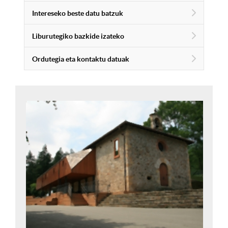
Intereseko beste datu batzuk
Liburutegiko bazkide izateko
Ordutegia eta kontaktu datuak