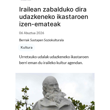
Irailean zabalduko dira
udazkeneko ikastaroen
izen-emateak
06 Abuztua 2026
Berriak Sustapen Soziokulturala
Kultura
Urretxuko udalak udazkeneko ikastaroen
berri eman du iraileko kultur agendan.