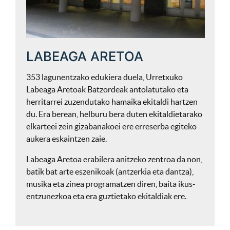
LABEAGA ARETOA
353 lagunentzako edukiera duela, Urretxuko
Labeaga Aretoak Batzordeak antolatutako eta
herritarrei zuzendutako hamaika ekitaldi hartzen
du. Era berean, helburu bera duten ekitaldietarako
elkarteei zein gizabanakoei ere erreserba egiteko
aukera eskaintzen zaie.
Labeaga Aretoa erabilera anitzeko zentroa da non,
batik bat arte eszenikoak (antzerkia eta dantza),
musika eta zinea programatzen diren, baita ikus-
entzunezkoa eta era guztietako ekitaldiak ere.