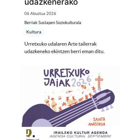
udazkenerako
06 Abuztua 2026
Berriak Sustapen Soziokulturala
Kultura
Urretxuko udalaren Arte tailerrak
udazkeneko ekintzen berri eman ditu.