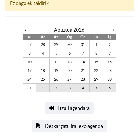
Ez dago ekitaldirik
«
Abuztua 2026
»
Al
Ar
Az
Og
Or
La
Ig
27
28
29
30
31
1
2
3
4
5
6
7
8
9
10
11
12
13
14
15
16
17
18
19
20
21
22
23
24
25
26
27
28
29
30
31
1
2
3
4
5
6
Itzuli agendara
Deskargatu iraileko agenda