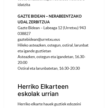
idatzita
GAZTE BIDEAN – NERABEENTZAKO
UDAL ZERBITZUA
Gazte Bidean – Labeaga 12 (Urretxu) 943
038827
gaztebidean@urretxu.eus
Hileko asteazken, ostegun, ostiral, larunbat
eta igande guztietan
Asteazken, ostegun eta igandetan, 16.30-
20:00
Ostiral eta larunbatetan, 16:30-20:30
Herriko Elkarteen
eskolak urrian
Herriko elkarte hauek guztiek edozeini