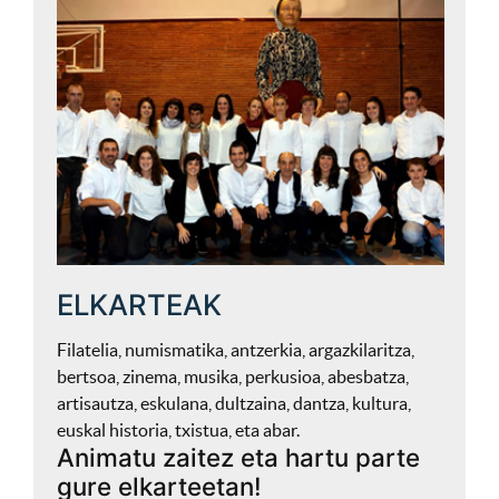
ELKARTEAK
Filatelia, numismatika, antzerkia, argazkilaritza,
bertsoa, zinema, musika, perkusioa, abesbatza,
artisautza, eskulana, dultzaina, dantza, kultura,
euskal historia, txistua, eta abar.
Animatu zaitez eta hartu parte
gure elkarteetan!