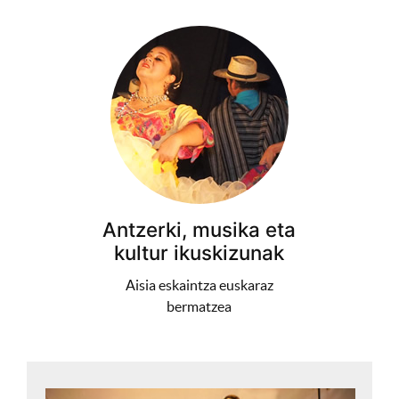
Antzerki, musika eta
kultur ikuskizunak
Aisia eskaintza euskaraz
bermatzea