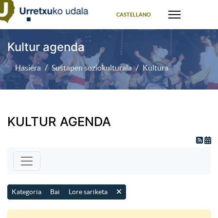
Select your language
CASTELLANO
Kultur agenda
Hasiera
Sustapen soziokulturala
Kultura
KULTUR AGENDA
Kategoria
Bai
Lore sariketa