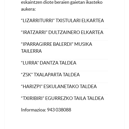
eskaintzen diote beraien gaietan ikasteko
aukera:
“LIZARRITURRI” TXISTULARI ELKARTEA
“IRATZARRI” DULTZAINERO ELKARTEA
“IPARRAGIRRE BALERDI” MUSIKA
TAILERRA
“LURRA” DANTZA TALDEA
“ZSK” TXALAPARTA TALDEA
“HARIZPI” ESKULANETAKO TALDEA
“TXIRIBIRI” EGURREZKO TAILA TALDEA
Informazioa: 943 038088