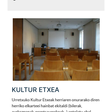
KULTUR ETXEA
Urretxuko Kultur Etxeak herriaren onurarako diren
herriko elkarteei hainbat ekitaldi (bilerak,
aurkezpenak, prentsaurrekoak...) antolatu ahal