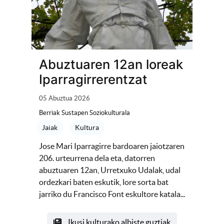
Abuztuaren 12an loreak
Iparragirrerentzat
05 Abuztua 2026
Berriak Sustapen Soziokulturala
Jaiak
Kultura
Jose Mari Iparragirre bardoaren jaiotzaren
206. urteurrena dela eta, datorren
abuztuaren 12an, Urretxuko Udalak, udal
ordezkari baten eskutik, lore sorta bat
jarriko du Francisco Font eskultore katala...
Ikusi kulturako albiste guztiak