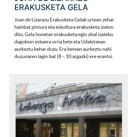
ERAKUSKETA GELA
Juan de Lizarazu Erakusketa Gelak urtean zehar
hainbat pintura eta eskultura erakusketa izaten
ditu. Gela honetan erakusketa egin ahal izateko
dagokion eskaera orria bete eta Udaletxean
aurkeztu behar duzu. Era berean aurkeztu nahi
duzunaren lagin bat (8 – 10 argazki) ere erantsi.