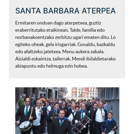
SANTA BARBARA ATERPEA
Ermitaren ondoan dago aterpetxea, guztiz
eraberritutako eraikinean. Talde, familia edo
norbanakoentzako zerbitzu ugari ematen ditu. Lo
egiteko oheak, gela irisgarriak. Gosaldu, bazkaldu
edo afaltzeko jatetxea. Menu aukera zabala.
Aisialdi eskaintza, tailerrak. Mendi ibilaldietarako
abiapuntu edo helmuga ezin hobea.