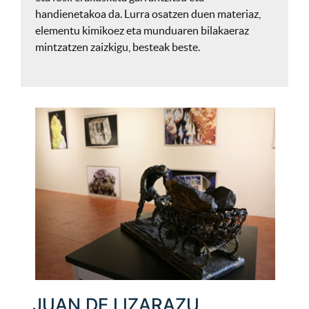
handienetakoa da. Lurra osatzen duen materiaz,
elementu kimikoez eta munduaren bilakaeraz
mintzatzen zaizkigu, besteak beste.
JUAN DE LIZARAZU