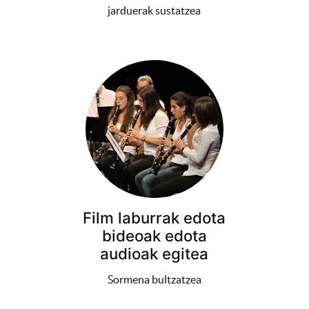
jarduerak sustatzea
Film laburrak edota
bideoak edota
audioak egitea
Sormena bultzatzea