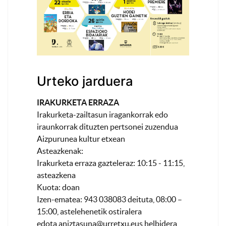
Urteko jarduera
IRAKURKETA ERRAZA
Irakurketa-zailtasun iragankorrak edo
iraunkorrak dituzten pertsonei zuzendua
Aizpurunea kultur etxean
Asteazkenak:
Irakurketa erraza gazteleraz: 10:15 - 11:15,
asteazkena
Kuota: doan
Izen-ematea: 943 038083 deituta, 08:00 –
15:00, astelehenetik ostiralera
edota
aniztasuna@urretxu.eus
helbidera