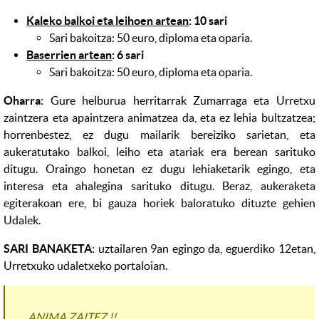
Kaleko balkoi eta leihoen artean
: 10 sari
Sari bakoitza: 50 euro, diploma eta oparia.
Baserrien artean
: 6 sari
Sari bakoitza: 50 euro, diploma eta oparia.
Oharra
: Gure helburua herritarrak Zumarraga eta Urretxu
zaintzera eta apaintzera animatzea da, eta ez lehia bultzatzea;
horrenbestez, ez dugu mailarik bereiziko sarietan, eta
aukeratutako balkoi, leiho eta atariak era berean sarituko
ditugu. Oraingo honetan ez dugu lehiaketarik egingo, eta
interesa eta ahalegina sarituko ditugu. Beraz, aukeraketa
egiterakoan ere, bi gauza horiek baloratuko dituzte gehien
Udalek.
SARI BANAKETA
: uztailaren 9an egingo da, eguerdiko 12etan,
Urretxuko udaletxeko portaloian.
ANIMA ZAITEZ !!