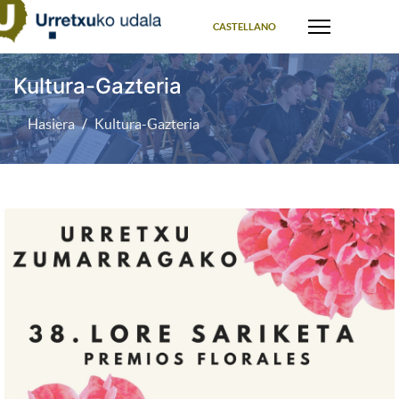
Select your language
CASTELLANO
Kultura-Gazteria
Hasiera
Kultura-Gazteria