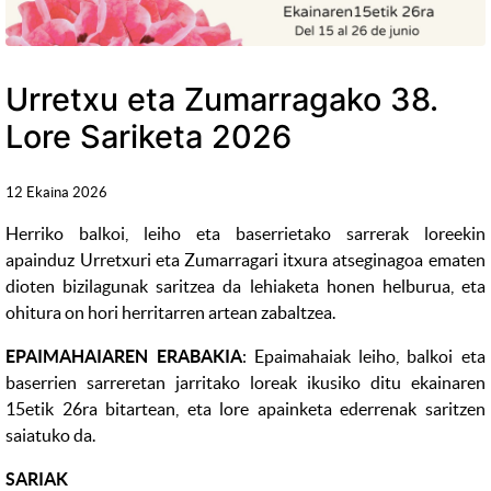
Urretxu eta Zumarragako 38.
Lore Sariketa 2026
12 Ekaina 2026
Herriko balkoi, leiho eta baserrietako sarrerak loreekin
apainduz Urretxuri eta Zumarragari itxura atseginagoa ematen
dioten bizilagunak saritzea da lehiaketa honen helburua, eta
ohitura on hori herritarren artean zabaltzea.
EPAIMAHAIAREN ERABAKIA
: Epaimahaiak leiho, balkoi eta
baserrien sarreretan jarritako loreak ikusiko ditu ekainaren
15etik 26ra bitartean, eta lore apainketa ederrenak saritzen
saiatuko da.
SARIAK