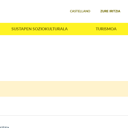
Select your language
ZURE IRITZIA
CASTELLANO
SUSTAPEN SOZIOKULTURALA
TURISMOA
ritzia