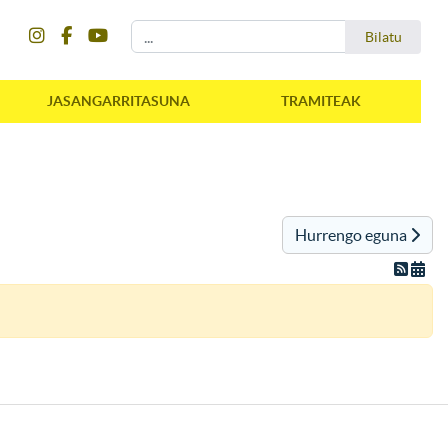
instagram
facebook
youtube
Bilatu
Bilatu
JASANGARRITASUNA
TRAMITEAK
Hurrengo eguna
instagram
facebook
youtube