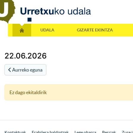
UDALA
GIZARTE EKINTZA
22.06.2026
Aurreko eguna
Ez dago ekitaldirik
Kontaktuak
Erabilera baldintzak
Lege oharra
Berriak
Zure i