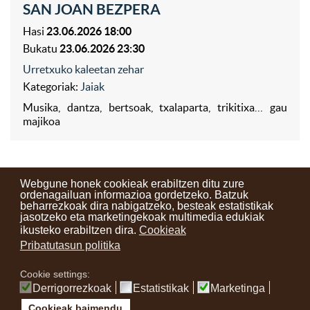
SAN JOAN BEZPERA
Hasi
23.06.2026 18:00
Bukatu
23.06.2026 23:30
Urretxuko kaleetan zehar
Kategoriak:
Jaiak
Musika, dantza, bertsoak, txalaparta, trikitixa… gau
majikoa
Webgune honek cookieak erabiltzen ditu zure
ordenagailuan informazioa gordetzeko. Batzuk
beharrezkoak dira nabigatzeko, besteak estatistikak
Kontaktuak
Erabilera baldintzak
Lege oharra
Berriak
jasotzeko eta marketingekoak multimedia edukiak
ikusteko erabiltzen dira.
Cookieak
Zure iritzia
Pribatutasun politika
Cookie settings:
instagram
facebook
youtube
Derrigorrezkoak
Estatistikak
Marketinga
Cookieak baimendu