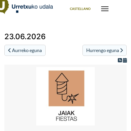
Select your language
CASTELLANO
23.06.2026
Aurreko eguna
Hurrengo eguna