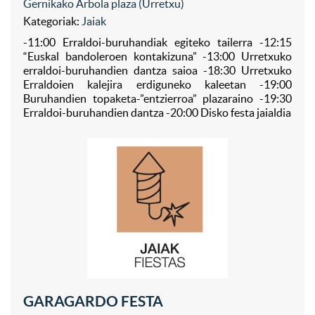
Gernikako Arbola plaza (Urretxu)
Kategoriak:
Jaiak
-11:00 Erraldoi-buruhandiak egiteko tailerra -12:15
“Euskal bandoleroen kontakizuna” -13:00 Urretxuko
erraldoi-buruhandien dantza saioa -18:30 Urretxuko
Erraldoien kalejira erdiguneko kaleetan -19:00
Buruhandien topaketa-”entzierroa” plazaraino -19:30
Erraldoi-buruhandien dantza -20:00 Disko festa jaialdia
GARAGARDO FESTA