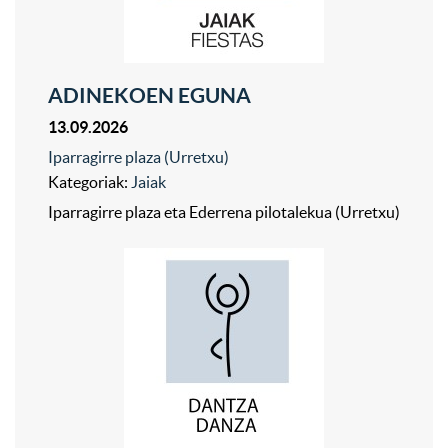
ADINEKOEN EGUNA
13.09.2026
Iparragirre plaza (Urretxu)
Kategoriak:
Jaiak
Iparragirre plaza eta Ederrena pilotalekua (Urretxu)