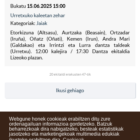
Bukatu
15.06.2025 15:00
Urretxuko kaleetan zehar
Kategoriak:
Jaiak
Etorkizuna (Altsasu), Aurtzaka (Beasain), Ortzadar
(Iruña), Oñatz (Oñati), Kemen (Irun), Andra Mari
(Galdakao) eta Irrintzi eta Lurra dantza taldeak
(Urretxu). 12:00 kalejira / 17:30 Dantza ekitaldia
Lizeoko plazan.
20
ekitaldi erakusten 47-tik
Ikusi gehiago
Webgune honek cookieak erabiltzen ditu zure
ordenagailuan informazioa gordetzeko. Batzuk
beharrezkoak dira nabigatzeko, besteak estatistikak
Kontaktuak
Erabilera baldintzak
Lege oharra
Berriak
jasotzeko eta marketingekoak multimedia edukiak
ikusteko erabiltzen dira.
Cookieak