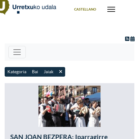
Select your language
CASTELLANO
Kategoria
Bai
Jaiak
SAN JOAN BEZPERA: Iparragirre