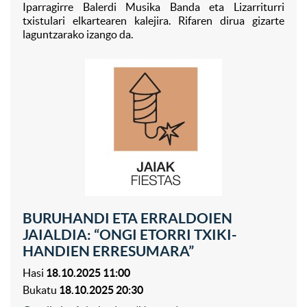
Iparragirre Balerdi Musika Banda eta Lizarriturri
txistulari elkartearen kalejira. Rifaren dirua gizarte
laguntzarako izango da.
BURUHANDI ETA ERRALDOIEN
JAIALDIA: “ONGI ETORRI TXIKI-
HANDIEN ERRESUMARA”
Hasi
18.10.2025 11:00
Bukatu
18.10.2025 20:30