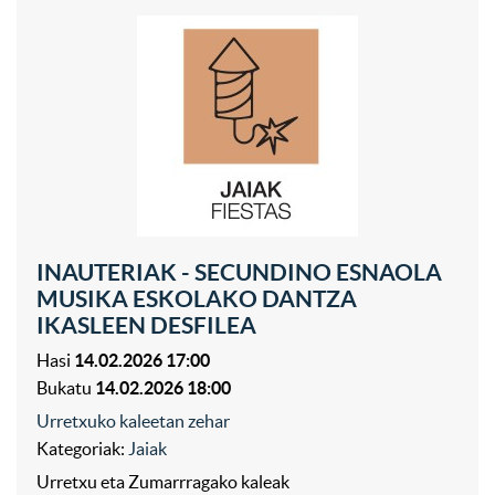
INAUTERIAK - SECUNDINO ESNAOLA
MUSIKA ESKOLAKO DANTZA
IKASLEEN DESFILEA
Hasi
14.02.2026 17:00
Bukatu
14.02.2026 18:00
Urretxuko kaleetan zehar
Kategoriak:
Jaiak
Urretxu eta Zumarrragako kaleak