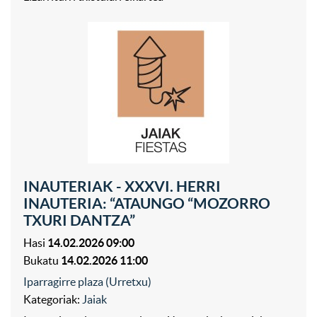
INAUTERIAK - XXXVI. HERRI
INAUTERIA: “ATAUNGO “MOZORRO
TXURI DANTZA”
Hasi
14.02.2026 09:00
Bukatu
14.02.2026 11:00
Iparragirre plaza (Urretxu)
Kategoriak:
Jaiak