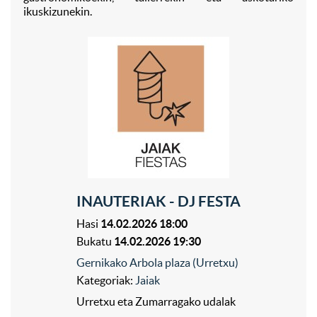
ikuskizunekin.
INAUTERIAK - DJ FESTA
Hasi
14.02.2026 18:00
Bukatu
14.02.2026 19:30
Gernikako Arbola plaza (Urretxu)
Kategoriak:
Jaiak
Urretxu eta Zumarragako udalak