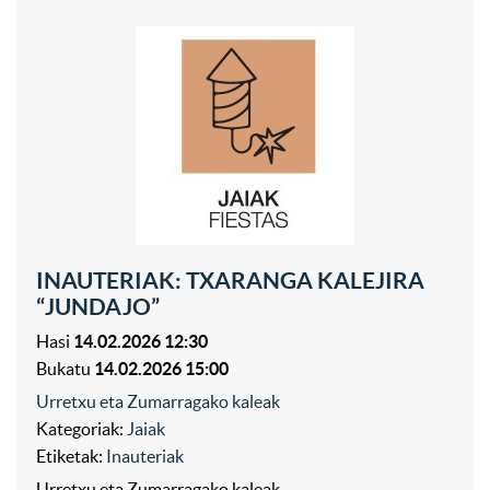
INAUTERIAK: TXARANGA KALEJIRA
“JUNDAJO”
Hasi
14.02.2026 12:30
Bukatu
14.02.2026 15:00
Urretxu eta Zumarragako kaleak
Kategoriak:
Jaiak
Etiketak:
Inauteriak
Urretxu eta Zumarragako kaleak