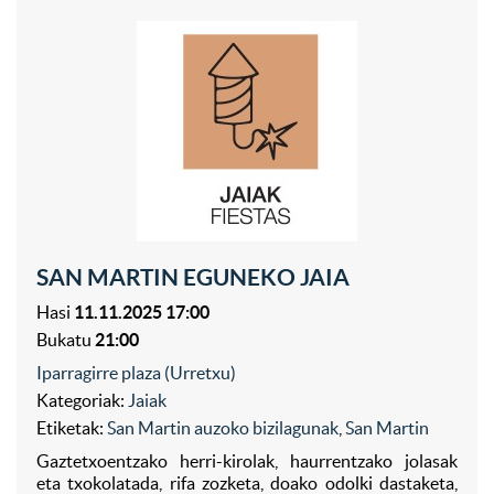
SAN MARTIN EGUNEKO JAIA
Hasi
11.11.2025 17:00
Bukatu
21:00
Iparragirre plaza (Urretxu)
Kategoriak:
Jaiak
Etiketak:
San Martin auzoko bizilagunak
,
San Martin
Gaztetxoentzako herri-kirolak, haurrentzako jolasak
eta txokolatada, rifa zozketa, doako odolki dastaketa,