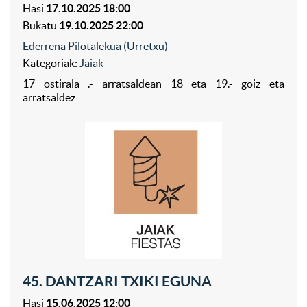
Hasi
17.10.2025 18:00
Bukatu
19.10.2025 22:00
Ederrena Pilotalekua (Urretxu)
Kategoriak:
Jaiak
17 ostirala .- arratsaldean 18 eta 19.- goiz eta
arratsaldez
45. DANTZARI TXIKI EGUNA
Hasi
15.06.2025 12:00