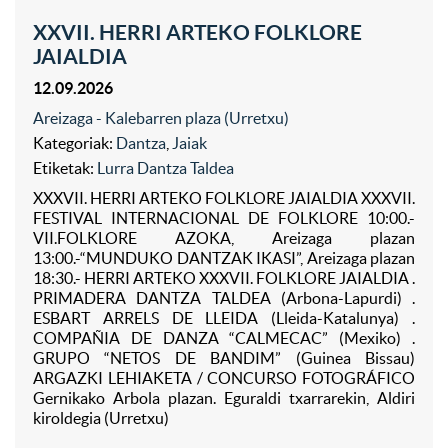
XXVII. HERRI ARTEKO FOLKLORE
JAIALDIA
12.09.2026
Areizaga - Kalebarren plaza (Urretxu)
Kategoriak:
Dantza
,
Jaiak
Etiketak:
Lurra Dantza Taldea
XXXVII. HERRI ARTEKO FOLKLORE JAIALDIA XXXVII.
FESTIVAL INTERNACIONAL DE FOLKLORE 10:00.-
VII.FOLKLORE AZOKA, Areizaga plazan
13:00.-“MUNDUKO DANTZAK IKASI”, Areizaga plazan
18:30.- HERRI ARTEKO XXXVII. FOLKLORE JAIALDIA .
PRIMADERA DANTZA TALDEA (Arbona-Lapurdi) .
ESBART ARRELS DE LLEIDA (Lleida-Katalunya) .
COMPAÑIA DE DANZA “CALMECAC” (Mexiko) .
GRUPO “NETOS DE BANDIM” (Guinea Bissau)
ARGAZKI LEHIAKETA / CONCURSO FOTOGRÁFICO
Gernikako Arbola plazan. Eguraldi txarrarekin, Aldiri
kiroldegia (Urretxu)