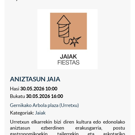
ANIZTASUN JAIA
Hasi
30.05.2026 10:00
Bukatu
30.05.2026 16:00
Gernikako Arbola plaza (Urretxu)
Kategoriak:
Jaiak
Urretxun elkarrekin bizi diren kultura edo edonolako
aniztasun ezberdinen erakusgarria, postu
gastronomikoekin, tailerrekin eta askotariko