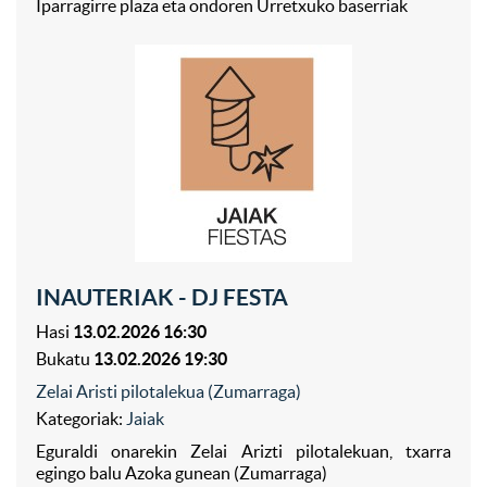
Iparragirre plaza eta ondoren Urretxuko baserriak
INAUTERIAK - DJ FESTA
Hasi
13.02.2026 16:30
Bukatu
13.02.2026 19:30
Zelai Aristi pilotalekua (Zumarraga)
Kategoriak:
Jaiak
Eguraldi onarekin Zelai Arizti pilotalekuan, txarra
egingo balu Azoka gunean (Zumarraga)