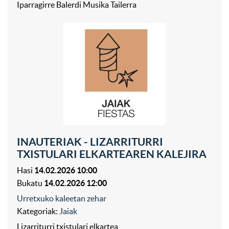
Iparragirre Balerdi Musika Tailerra
INAUTERIAK - LIZARRITURRI
TXISTULARI ELKARTEAREN KALEJIRA
Hasi
14.02.2026 10:00
Bukatu
14.02.2026 12:00
Urretxuko kaleetan zehar
Kategoriak:
Jaiak
Lizarriturri txistulari elkartea