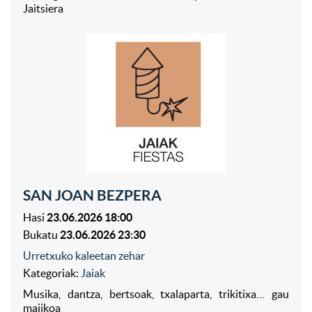
Jaitsiera
SAN JOAN BEZPERA
Hasi
23.06.2026 18:00
Bukatu
23.06.2026 23:30
Urretxuko kaleetan zehar
Kategoriak:
Jaiak
Musika, dantza, bertsoak, txalaparta, trikitixa… gau
majikoa