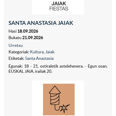
SANTA ANASTASIA JAIAK
Hasi
18.09.2026
Bukatu
21.09.2026
Urretxu
Kategoriak:
Kultura
,
Jaiak
Etiketak:
Santa Anastasia
Egunak: 18 - 21, ostiraletik astelehenera. - Egun osan.
EUSKAL JAIA, irailak 20.