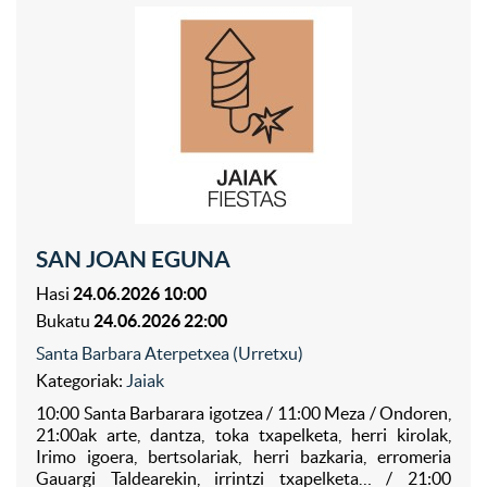
SAN JOAN EGUNA
Hasi
24.06.2026 10:00
Bukatu
24.06.2026 22:00
Santa Barbara Aterpetxea (Urretxu)
Kategoriak:
Jaiak
10:00 Santa Barbarara igotzea / 11:00 Meza / Ondoren,
21:00ak arte, dantza, toka txapelketa, herri kirolak,
Irimo igoera, bertsolariak, herri bazkaria, erromeria
Gauargi Taldearekin, irrintzi txapelketa… / 21:00