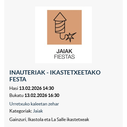
INAUTERIAK - IKASTETXEETAKO
FESTA
Hasi
13.02.2026 14:30
Bukatu
13.02.2026 16:30
Urretxuko kaleetan zehar
Kategoriak:
Jaiak
Gainzuri, Ikastola eta La Salle ikastetxeak