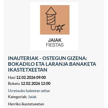
INAUTERIAK - OSTEGUN GIZENA:
BOKADILO ETA LARANJA BANAKETA
IKASTETXEETAN
Hasi
12.02.2026 09:00
Bukatu
12.02.2026 12:00
Urretxuko kaleetan zehar
Kategoriak:
Jaiak
Herriko ikastetxeetan