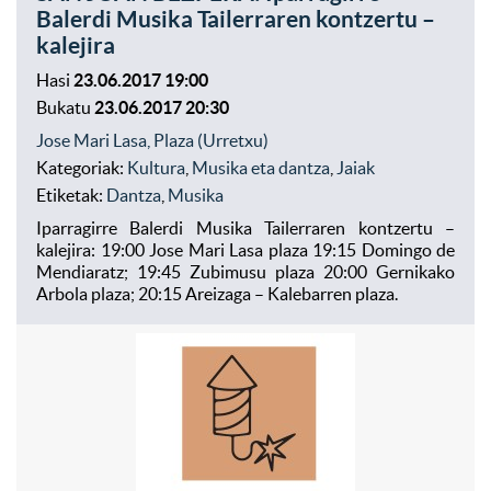
Balerdi Musika Tailerraren kontzertu –
kalejira
Hasi
23.06.2017 19:00
Bukatu
23.06.2017 20:30
Jose Mari Lasa, Plaza (Urretxu)
Kategoriak:
Kultura
,
Musika eta dantza
,
Jaiak
Etiketak:
Dantza
,
Musika
Iparragirre Balerdi Musika Tailerraren kontzertu –
kalejira: 19:00 Jose Mari Lasa plaza 19:15 Domingo de
Mendiaratz; 19:45 Zubimusu plaza 20:00 Gernikako
Arbola plaza; 20:15 Areizaga – Kalebarren plaza.