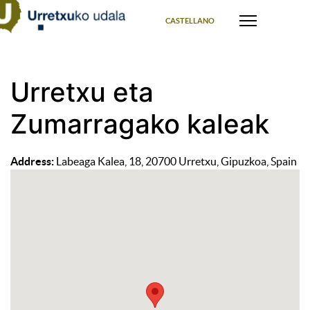
Select your language
CASTELLANO
Urretxu eta
Zumarragako kaleak
Address:
Labeaga Kalea, 18, 20700 Urretxu, Gipuzkoa, Spain