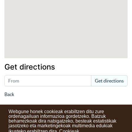
Get directions
Get directions
Back
Webgune honek cookieak erabiltzen ditu zure
ordenagailuan informazioa gordetzeko. Batzuk
beharrezkoak dira nabigatzeko, besteak estatistikak
Kontaktuak
Erabilera baldintzak
Lege oharra
Berriak
jasotzeko eta marketingekoak multimedia edukiak
ikusteko erabiltzen dira.
Cookieak