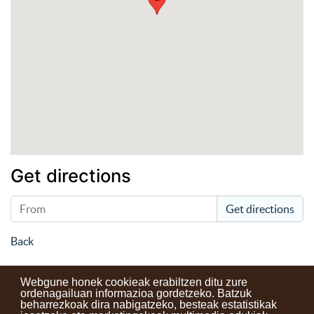
Get directions
Get directions
Back
Webgune honek cookieak erabiltzen ditu zure
ordenagailuan informazioa gordetzeko. Batzuk
beharrezkoak dira nabigatzeko, besteak estatistikak
Kontaktuak
Erabilera baldintzak
Lege oharra
Berriak