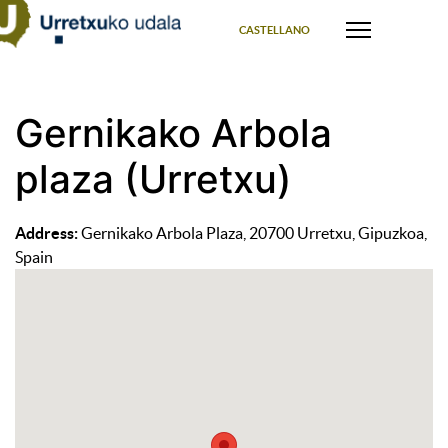
Select your language
CASTELLANO
Gernikako Arbola
plaza (Urretxu)
Address:
Gernikako Arbola Plaza, 20700 Urretxu, Gipuzkoa,
Spain