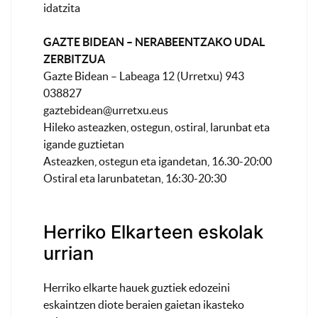
idatzita
GAZTE BIDEAN – NERABEENTZAKO UDAL
ZERBITZUA
Gazte Bidean – Labeaga 12 (Urretxu) 943
038827
gaztebidean@urretxu.eus
Hileko asteazken, ostegun, ostiral, larunbat eta
igande guztietan
Asteazken, ostegun eta igandetan, 16.30-20:00
Ostiral eta larunbatetan, 16:30-20:30
Herriko Elkarteen eskolak
urrian
Herriko elkarte hauek guztiek edozeini
eskaintzen diote beraien gaietan ikasteko