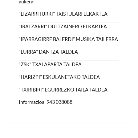
aukera:
“LIZARRITURRI” TXISTULARI ELKARTEA
“IRATZARRI” DULTZAINERO ELKARTEA
“IPARRAGIRRE BALERDI” MUSIKA TAILERRA
“LURRA” DANTZA TALDEA
“ZSK” TXALAPARTA TALDEA
“HARIZPI” ESKULANETAKO TALDEA
“TXIRIBIRI” EGURREZKO TAILA TALDEA
Informazioa: 943 038088