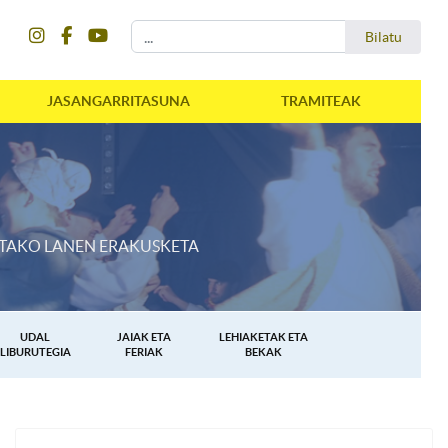
instagram
facebook
youtube
Bilatu
Bilatu
JASANGARRITASUNA
TRAMITEAK
ETAKO LANEN ERAKUSKETA
UDAL
JAIAK ETA
LEHIAKETAK ETA
LIBURUTEGIA
FERIAK
BEKAK