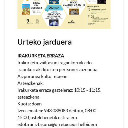
Urteko jarduera
IRAKURKETA ERRAZA
Irakurketa-zailtasun iragankorrak edo
iraunkorrak dituzten pertsonei zuzendua
Aizpurunea kultur etxean
Asteazkenak:
Irakurketa erraza gazteleraz: 10:15 - 11:15,
asteazkena
Kuota: doan
Izen-ematea: 943 038083 deituta, 08:00 –
15:00, astelehenetik ostiralera
edota
aniztasuna@urretxu.eus
helbidera