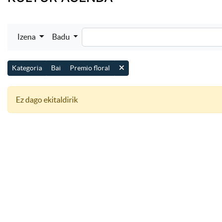
Izena
Badu
Kategoria
Bai
Premio floral
Ez dago ekitaldirik