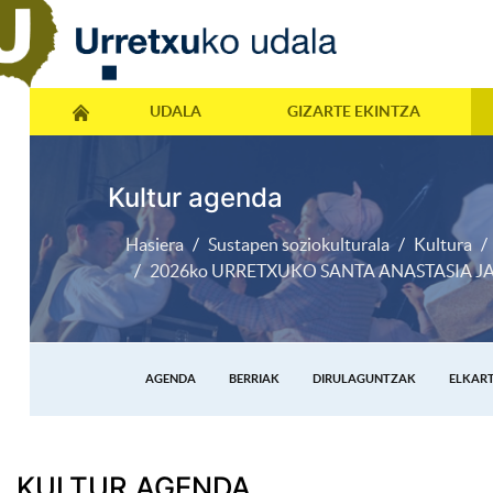
UDALA
GIZARTE EKINTZA
Kultur agenda
Hasiera
Sustapen soziokulturala
Kultura
2026ko URRETXUKO SANTA ANASTASIA 
AGENDA
BERRIAK
DIRULAGUNTZAK
ELKAR
KULTUR AGENDA