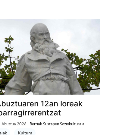
buztuaren 12an loreak
parragirrerentzat
 Abuztua 2026
Berriak Sustapen Soziokulturala
aiak
Kultura