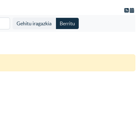
Gehitu iragazkia
Berritu