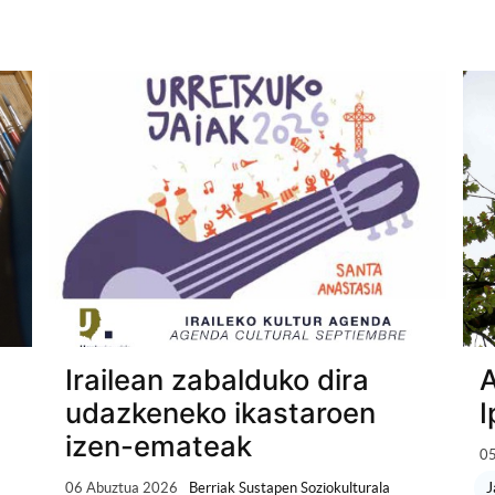
Irailean zabalduko dira
A
udazkeneko ikastaroen
I
izen-emateak
05
J
06 Abuztua 2026
Berriak Sustapen Soziokulturala