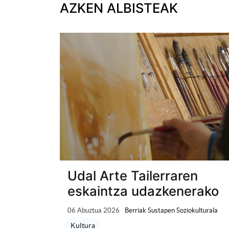
AZKEN ALBISTEAK
Udal Arte Tailerraren
eskaintza udazkenerako
06 Abuztua 2026
Berriak Sustapen Soziokulturala
Kultura