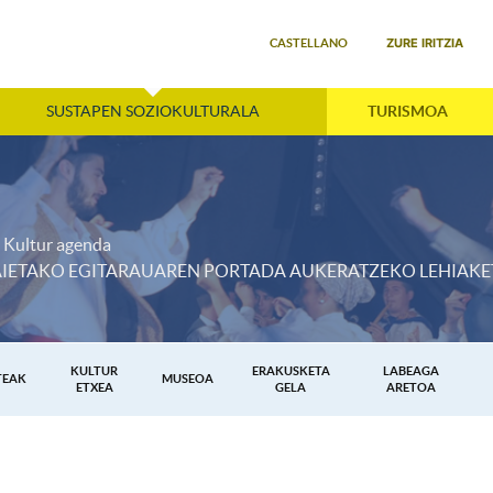
Select your language
ZURE IRITZIA
CASTELLANO
SUSTAPEN SOZIOKULTURALA
TURISMOA
Kultur agenda
JAIETAKO EGITARAUAREN PORTADA AUKERATZEKO LEHIAK
KULTUR
ERAKUSKETA
LABEAGA
TEAK
MUSEOA
ETXEA
GELA
ARETOA