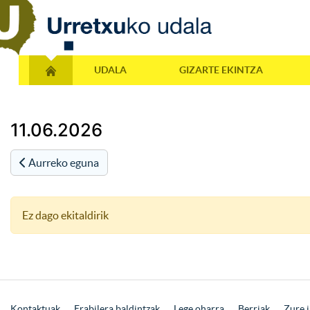
UDALA
GIZARTE EKINTZA
11.06.2026
Aurreko eguna
Ez dago ekitaldirik
Kontaktuak
Erabilera baldintzak
Lege oharra
Berriak
Zure i