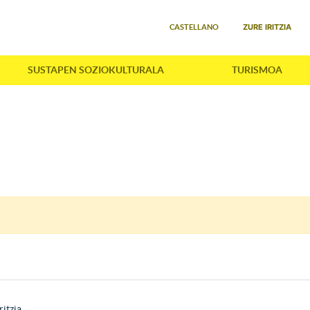
Select your language
ZURE IRITZIA
CASTELLANO
SUSTAPEN SOZIOKULTURALA
TURISMOA
ritzia