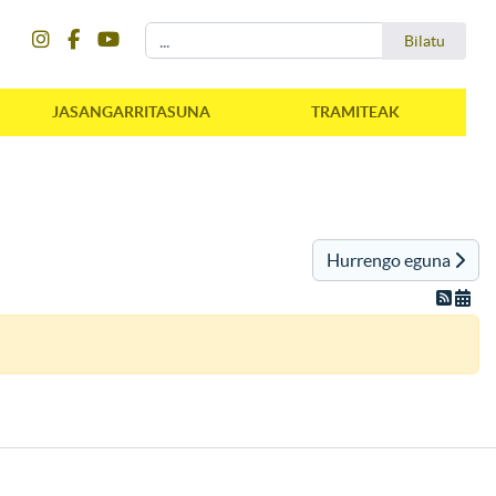
instagram
facebook
youtube
Bilatu
Bilatu
JASANGARRITASUNA
TRAMITEAK
Hurrengo eguna
instagram
facebook
youtube